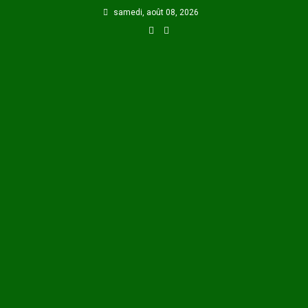
Skip
samedi, août 08, 2026
to
content