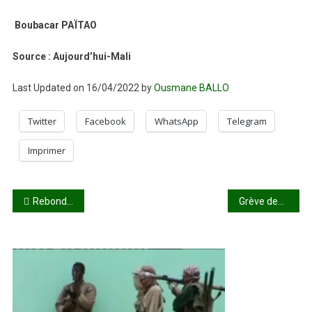
Boubacar PAÏTAO
Source : Aujourd’hui-Mali
Last Updated on 16/04/2022 by
Ousmane BALLO
Twitter
Facebook
WhatsApp
Telegram
Imprimer
Navigation
Rebondissement dans l’affaire des lesbiennes : Le Chef BR du 5ème arrondissement relevé et poursuivi pour “tentative de corruption d’un magistrat”
Grève des pompistes : des stations services se frottent les mains
de
l’article