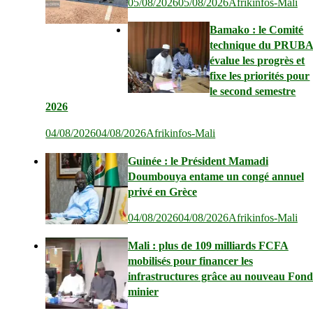
05/08/2026
05/08/2026
Afrikinfos-Mali
Bamako : le Comité
technique du PRUB
évalue les progrès et
fixe les priorités pour
le second semestre
2026
04/08/2026
04/08/2026
Afrikinfos-Mali
Guinée : le Président Mamadi
Doumbouya entame un congé annuel
privé en Grèce
04/08/2026
04/08/2026
Afrikinfos-Mali
Mali : plus de 109 milliards FCFA
mobilisés pour financer les
infrastructures grâce au nouveau Fond
minier