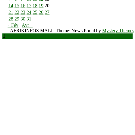
14
15
16
17
18
19
20
21
22
23
24
25
26
27
28
29
30
31
« Fév
Avr »
AFRIKINFOS MALI
|
Theme: News Portal by
Mystery Themes