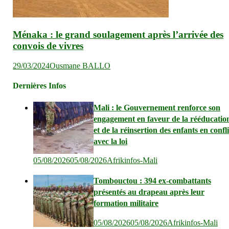
Ménaka : le grand soulagement après l’arrivée des
convois de vivres
29/03/2024
Ousmane BALLO
Dernières Infos
Mali : le Gouvernement renforce son
engagement en faveur de la rééducatio
et de la réinsertion des enfants en confli
avec la loi
05/08/2026
05/08/2026
Afrikinfos-Mali
Tombouctou : 394 ex-combattants
présentés au drapeau après leur
formation militaire
05/08/2026
05/08/2026
Afrikinfos-Mali