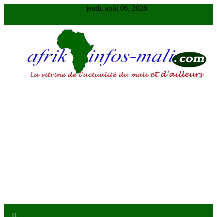
Skip
jeudi, août 06, 2026
to
content
AFRIKINFOS MALI
La vitrine de l'actualité du Mali et d'ailleurs