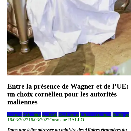
Entre la présence de Wagner et de l’UE:
un choix cornélien pour les autorités
maliennes
à la une
Actualités
Au Mali
Flash infos
Infos en continus
Politique
16/03/2022
16/03/2022
Ousmane BALLO
Dans une lettre adressée au ministre des Affaires étrangères du