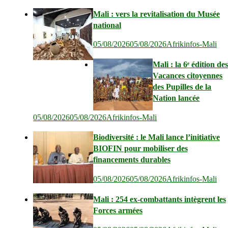
Mali : vers la revitalisation du Musée
national
05/08/2026
05/08/2026
Afrikinfos-Mali
Mali : la 6ᵉ édition de
Vacances citoyennes
des Pupilles de la
Nation lancée
05/08/2026
05/08/2026
Afrikinfos-Mali
Biodiversité : le Mali lance l’initiative
BIOFIN pour mobiliser des
financements durables
05/08/2026
05/08/2026
Afrikinfos-Mali
Mali : 254 ex-combattants intègrent les
Forces armées