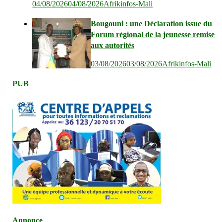
04/08/2026
04/08/2026
Afrikinfos-Mali
Bougouni : une Déclaration issue du
Forum régional de la jeunesse remise
aux autorités
03/08/2026
03/08/2026
Afrikinfos-Mali
PUB
Annonce