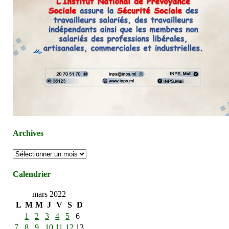
Archives
Archives
Calendrier
mars 2022
L
M
M
J
V
S
D
1
2
3
4
5
6
7
8
9
10
11
12
13