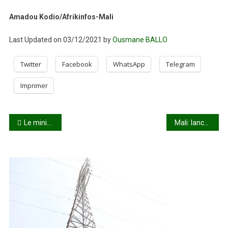
Amadou Kodio/Afrikinfos-Mali
Last Updated on 03/12/2021 by
Ousmane BALLO
Twitter
Facebook
WhatsApp
Telegram
Imprimer
Navigation
Le ministre de l’Administration territoriale prend un nouveau grade : Bienvenu Monsieur le ministre Porte-parole du Gouvernement !
Mali: lancement de la semaine nationale de lutte contre la corruption
de
l’article