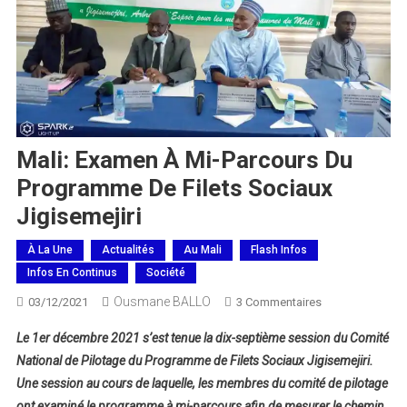
Mali: Examen À Mi-Parcours Du
Programme De Filets Sociaux
Jigisemejiri
À La Une
Actualités
Au Mali
Flash Infos
Infos En Continus
Société
Ousmane BALLO
Sur
03/12/2021
3 Commentaires
Mali:
Le 1er décembre 2021 s’est tenue la dix-septième session du Comité
Examen
National de Pilotage du Programme de Filets Sociaux Jigisemejiri.
À
Une session au cours de laquelle, les membres du comité de pilotage
Mi-
ont examiné le programme à mi-parcours afin de mesurer le chemin
Parcours