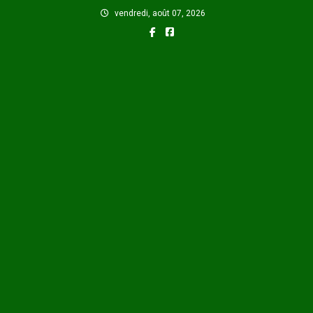
Skip
vendredi, août 07, 2026
to
content