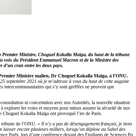
du Premier Ministre, Choguel Kokalla Maïga, du haut de la tribune
ar la voix du Président Emmanuel Macron et de la Ministre des
r d’un cran entre les deux pays.
du Premier Ministre malien, Dr Choguel Kokalla Maïga, à l’ONU.
25 septembre 2021 où je m’adresse à vous du haut de cette auguste
es intercommunautaires qui s’y sont greffées ne peuvent que
nsultation ni concertation avec nos Autorités, la nouvelle situation
 à explorer les voies et moyens pour mieux assurer la sécurité de nos
de Choguel Kokalla Maïga ont provoqué l’ire de Paris.
la tribune de l’ONU. «
Il n’y a pas de désengagement français, je tiens
 laisser encore plusieurs milliers, lorsqu’on déploie au Sahel des
orence Parly, lors d’une conférence devant des Etudiants de Sciences Po