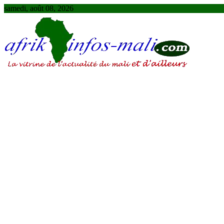
Skip
samedi, août 08, 2026
to
content
AFRIKINFOS MALI
La vitrine de l'actualité du Mali et d'ailleurs