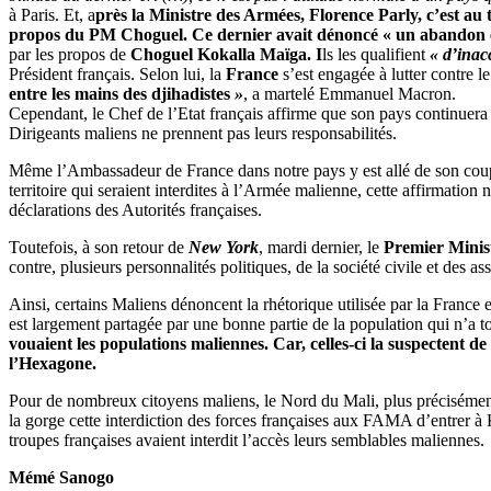
à Paris. Et, a
près la Ministre des Armées, Florence Parly, c’est au
propos du PM Choguel. Ce dernier avait dénoncé « un abandon en p
par les propos de
Choguel Kokalla Maïga
. I
ls les qualifient
« d’inac
Président français. Selon lui, la
France
s’est engagée à lutter contre le
entre les mains des djihadistes
»
, a martelé Emmanuel Macron.
Cependant, le Chef de l’Etat français affirme que son pays continuera 
Dirigeants maliens ne prennent pas leurs responsabilités.
Même l’Ambassadeur de France dans notre pays y est allé de son couple
territoire qui seraient interdites à l’Armée malienne, cette affirmation
déclarations des Autorités françaises.
Toutefois, à son retour de
New York
, mardi dernier, le
Premier Minis
contre, plusieurs personnalités politiques, de la société civile et des as
Ainsi, certains Maliens dénoncent la rhétorique utilisée par la France 
est largement partagée par une bonne partie de la population qui n’a to
vouaient les populations maliennes. Car, celles-ci la suspectent d
l’Hexagone.
Pour de nombreux citoyens maliens, le Nord du Mali, plus précisément 
la gorge cette interdiction des forces françaises aux FAMA d’entrer à 
troupes françaises avaient interdit l’accès leurs semblables maliennes.
Mémé Sanogo