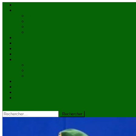
Accueil
Actualités
à la une
Au Mali
En afrique
Internationnal
Brèves
économie
Politique
Santé
Société
éducation
Culture
Faits divers
Sports
VIDÉOS
Kiosque à journaux
CONTACT
site mode button
Rechercher :