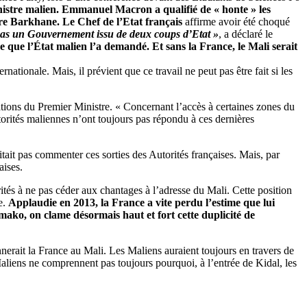
inistre malien. Emmanuel Macron a qualifié de « honte » les
re Barkhane. Le Chef de l’Etat français
affirme avoir été choqué
 pas un Gouvernement issu de deux coups d’Etat »
, a déclaré le
e que l’État malien l’a demandé. Et sans la France, le Mali serait
ionale. Mais, il prévient que ce travail ne peut pas être fait si les
tions du Premier Ministre. « Concernant l’accès à certaines zones du
utorités maliennes n’ont toujours pas répondu à ces dernières
itait pas commenter ces sorties des Autorités françaises. Mais, par
aises.
rités à ne pas céder aux chantages à l’adresse du Mali. Cette position
e.
Applaudie en 2013, la France a vite perdu l’estime que lui
amako, on clame désormais haut et fort cette duplicité de
erait la France au Mali. Les Maliens auraient toujours en travers de
Maliens ne comprennent pas toujours pourquoi, à l’entrée de Kidal, les