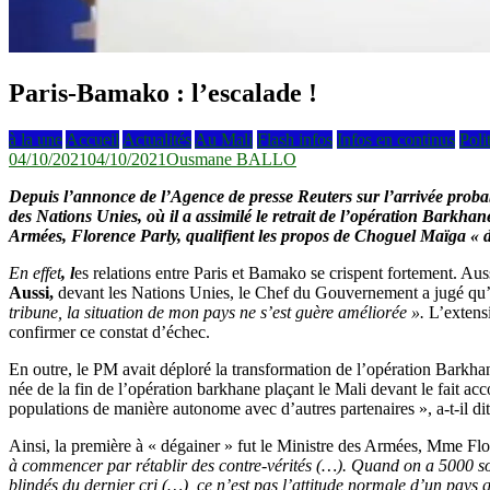
Paris-Bamako : l’escalade !
à la une
Accueil
Actualités
Au Mali
Flash infos
Infos en continus
Poli
04/10/2021
04/10/2021
Ousmane BALLO
Depuis l’annonce de l’Agence de presse Reuters sur l’arrivée proba
des Nations Unies, où il a assimilé le retrait de l’opération Barkh
Armées, Florence Parly, qualifient les propos de Choguel Maïga « d’
En effet
,
l
es relations entre Paris et Bamako se crispent fortement. Aus
Aussi,
devant les Nations Unies, le Chef du Gouvernement a jugé qu’en
tribune, la situation de mon pays ne s’est guère améliorée ».
L’extensi
confirmer ce constat d’échec.
En outre, le PM avait déploré la transformation de l’opération Barkha
née de la fin de l’opération barkhane plaçant le Mali devant le fait a
populations de manière autonome avec d’autres partenaires », a-t-il d
Ainsi, la première à « dégainer » fut le Ministre des Armées, Mme Flo
à commencer par rétablir des contre-vérités (…). Quand on a 5000 sold
blindés du dernier cri (…), ce n’est pas l’attitude normale d’un pays qu