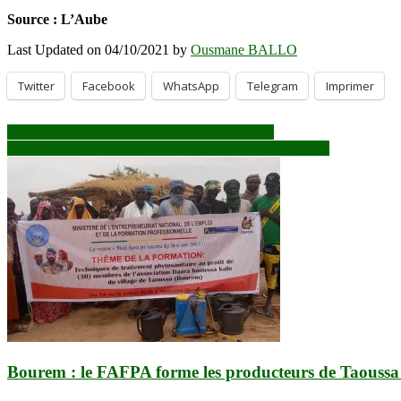
Source : L’Aube
Last Updated on 04/10/2021 by
Ousmane BALLO
Twitter
Facebook
WhatsApp
Telegram
Imprimer
Navigation
Mali : exposition photos sur le drapeau national
Acharnement et tentative de déstabilisation contre le Mali
de
l’article
Bourem : le FAFPA forme les producteurs de Taoussa 