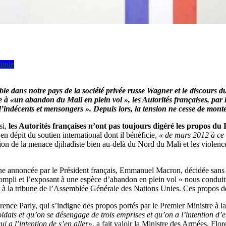
tique
ble dans notre pays de la
société privée russe Wagner et le discours 
ane à «un abandon du Mali en plein vol », les Autorités françaises, p
indécents et mensongers ». Depuis lors, la tension ne cesse de monte
si,
les Autorités françaises n’ont pas toujours digéré les propos 
 dépit du soutien international dont il bénéficie,
« de mars 2012 à ce 
on de la menace djihadiste bien au-delà du Nord du Mali et les violenc
ne annoncée par le Président français, Emmanuel Macron, décidée sans co
ccompli et l’exposant à une espèce d’abandon en plein vol « nous conduit
it à la tribune de l’Assemblée Générale des Nations Unies. Ces propos 
rence Parly, qui s’indigne des propos portés par le Premier Ministre à 
ats et qu’on se désengage de trois emprises et qu’on a l’intention d’en
i a l’intention de s’en aller
», a fait valoir la Ministre des Armées, Fl