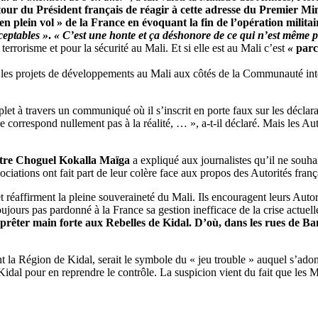
 tour du Président français de réagir à cette adresse du Premier M
lein vol » de la France en évoquant la fin de l’opération militai
ceptables »
.
« C’est une honte et ça déshonore de ce qui n’est même
 terrorisme et pour la sécurité au Mali. Et si elle est au Mali c’est
«
parc
les projets de développements au Mali aux côtés de la Communauté internat
t à travers un communiqué où il s’inscrit en porte faux sur les déclara
 ne correspond nullement pas à la réalité, … », a-t-il déclaré. Mais les A
tre Choguel Kokalla Maïga
a expliqué aux journalistes qu’il ne souha
sociations ont fait part de leur colère face aux propos des Autorités franç
et réaffirment la pleine souveraineté du Mali. Ils encouragent leurs Auto
ujours pas pardonné à la France sa gestion inefficace de la crise actuell
e prêter main forte aux Rebelles de Kidal. D’où, dans les rues de B
la Région de Kidal, serait le symbole du « jeu trouble » auquel s’adonn
Kidal pour en reprendre le contrôle. La suspicion vient du fait que les 