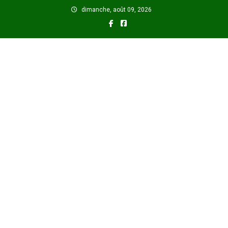
Skip
dimanche, août 09, 2026
to
content