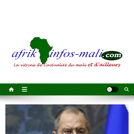
AFRIKINFOS MALI
La vitrine de l'actualité du Mali et d'ailleurs