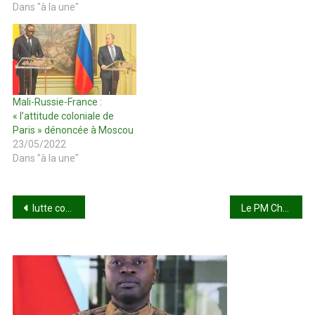
Dans "à la une"
Mali-Russie-France :
« l’attitude coloniale de
Paris » dénoncée à Moscou
23/05/2022
Dans "à la une"
Navigation
lutte contre la corruption : Place aux audits !
Le PM Choguel Kokalla Maïga évoque la possibilité de reporter les élections de février prochain
de
l’article