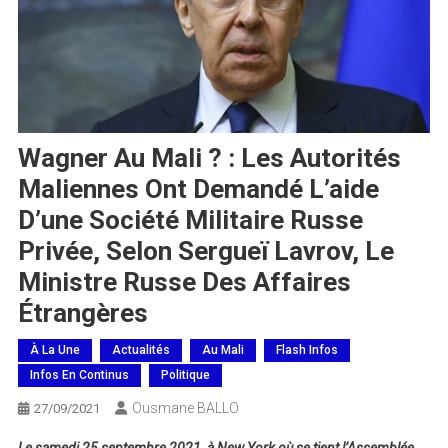
Wagner Au Mali ? : Les Autorités
Maliennes Ont Demandé L’aide
D’une Société Militaire Russe
Privée, Selon Sergueï Lavrov, Le
Ministre Russe Des Affaires
Étrangères
À La Une
Actualités
Au Mali
Flash Infos
Infos En Continus
Politique
Ousmane BALLO
27/09/2021
Le samedi 25 septembre 2021, à New York où se tient l’Assemblée