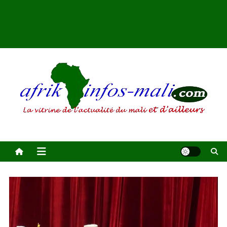
AFRIKINFOS MALI
La vitrine de l'actualité du Mali et d'ailleurs