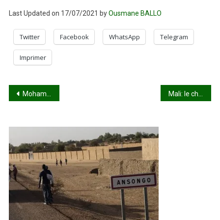
Last Updated on 17/07/2021 by
Ousmane BALLO
Twitter
Facebook
WhatsApp
Telegram
Imprimer
Navigation
Mohamed Bazoum – Assimi Goïta : duel à distance dans le Sahel
Mali: le chef de l’ONU recommande d’augmenter la Minusma d’environ 2000 Casques bleus
de
l’article