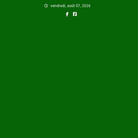
Skip
vendredi, août 07, 2026
to
content