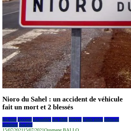
Nioro du Sahel : un accident de véhicule
fait un mort et 2 blessés
à la une
Accueil
Actualités
Au Mali
Brèves
Flash infos
Infos en
continus
Société
15/07/2021
15/07/2021
Ousmane BALLO