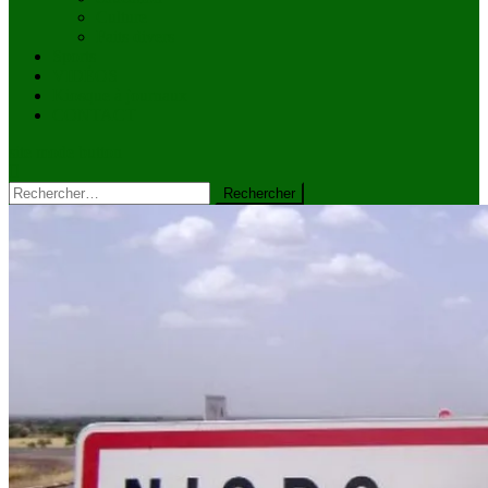
Culture
Faits divers
Sports
VIDÉOS
Kiosque à journaux
CONTACT
site mode button
Rechercher :