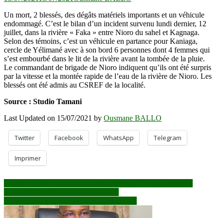
Un mort, 2 blessés, des dégâts matériels importants et un véhicule
endommagé. C’est le bilan d’un incident survenu lundi dernier, 12
juillet, dans la rivière « Faka » entre Nioro du sahel et Kagnaga.
Selon des témoins, c’est un véhicule en partance pour Kaniaga,
cercle de Yélimané avec à son bord 6 personnes dont 4 femmes qui
s’est embourbé dans le lit de la rivière avant la tombée de la pluie.
Le commandant de brigade de Nioro indiquent qu’ils ont été surpris
par la vitesse et la montée rapide de l’eau de la rivière de Nioro. Les
blessés ont été admis au CSREF de la localité.
Source : Studio Tamani
Last Updated on 15/07/2021 by
Ousmane BALLO
Twitter
Facebook
WhatsApp
Telegram
Imprimer
Navigation
Centre du Mali : l’accord de cessez-le-feu à Niono “n’est plus
d’actualité”, selon des sources locales
de
Au Mali, l’abbé Léon Dougnon a été libéré
l’article