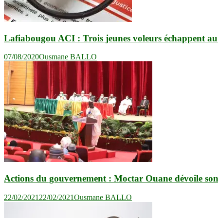
Lafiabougou ACI : Trois jeunes voleurs échappent au
07/08/2020
Ousmane BALLO
Actions du gouvernement : Moctar Ouane dévoile son
22/02/2021
22/02/2021
Ousmane BALLO