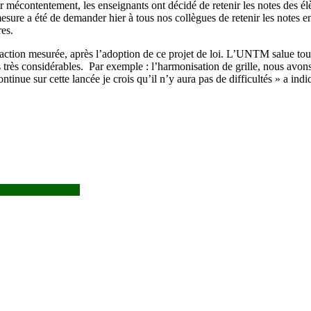
r mécontentement, les enseignants ont décidé de retenir les notes des é
esure a été de demander hier à tous nos collègues de retenir les notes e
res.
faction mesurée, après l’adoption de ce projet de loi. L’UNTM salue tout
s très considérables. Par exemple : l’harmonisation de grille, nous avons 
ntinue sur cette lancée je crois qu’il n’y aura pas de difficultés » a 
nières et de l’Etat