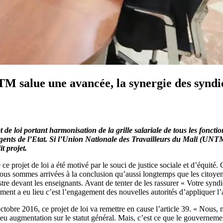
NTM salue une avancée, la synergie des syndi
 de loi portant harmonisation de la grille salariale de tous les foncti
es agents de l’Etat. Si l’Union Nationale des Travailleurs du Mali (UNTM
t projet.
 ce projet de loi a été motivé par le souci de justice sociale et d’équit
 Nous sommes arrivées à la conclusion qu’aussi longtemps que les citoyens 
istre devant les enseignants. Avant de tenter de les rassurer « Votre syn
nt a eu lieu c’est l’engagement des nouvelles autorités d’appliquer l’a
octobre 2016, ce projet de loi va remettre en cause l’article 39. « Nous,
y a eu augmentation sur le statut général. Mais, c’est ce que le gouvern