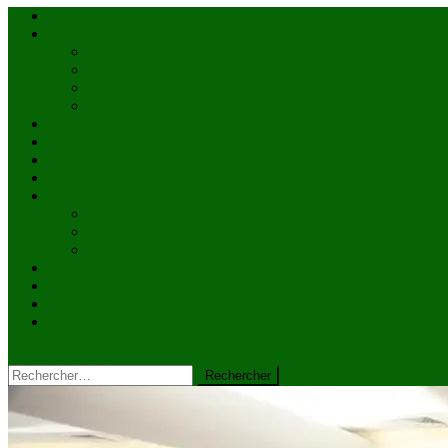
Accueil
Actualités
à la une
Au Mali
En afrique
Internationnal
Brèves
économie
Politique
Santé
Société
éducation
Culture
Faits divers
Sports
VIDÉOS
Kiosque à journaux
CONTACT
site mode button
Rechercher :