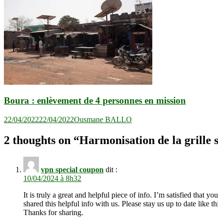
Boura : enlèvement de 4 personnes en mission
22/04/2022
22/04/2022
Ousmane BALLO
2 thoughts on “
Harmonisation de la grille 
vpn special coupon
dit :
10/04/2024 à 8h32
It is truly a great and helpful piece of info. I’m satisfied that yo
shared this helpful info with us. Please stay us up to date like th
Thanks for sharing.