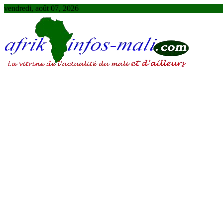
Skip
vendredi, août 07, 2026
to
content
AFRIKINFOS MALI
La vitrine de l'actualité du Mali et d'ailleurs