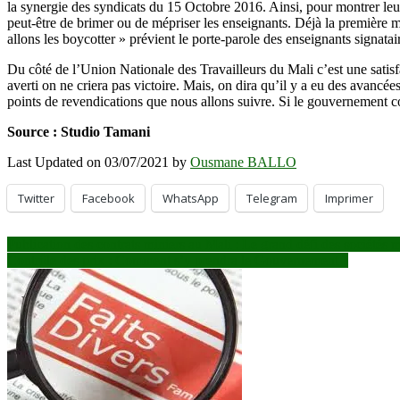
la synergie des syndicats du 15 Octobre 2016. Ainsi, pour montrer leu
des
peut-être de brimer ou de mépriser les enseignants. Déjà la première m
syndicats
allons les boycotter » prévient le porte-parole des enseignants signatai
d’enseignants
proteste
Du côté de l’Union Nationale des Travailleurs du Mali c’est une satis
averti on ne criera pas victoire. Mais, on dira qu’il y a eu des avancée
points de revendications que nous allons suivre. Si le gouvernement co
Source : Studio Tamani
Last Updated on 03/07/2021 by
Ousmane BALLO
Twitter
Facebook
WhatsApp
Telegram
Imprimer
Navigation
Publication des contrats miniers au Mali : Le grand défi des sociétés mi
Contrôle des prix : Comment s’y prendra le Gouvernement ?
de
l’article