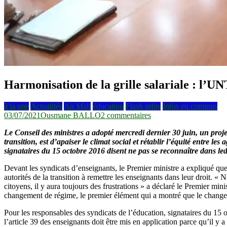
Harmonisation de la grille salariale : l’U
à la une
Actualités
Au Mali
éducation
Flash infos
Infos en continus
sur
03/07/2021
Ousmane BALLO
2 commentaires
Harmonisation
Le Conseil des ministres a adopté mercredi dernier 30 juin, un projet
de
transition, est d’apaiser le climat social et rétablir l’équité entre l
la
signataires du 15 octobre 2016 disent ne pas se reconnaître dans ledi
grille
salariale
Devant les syndicats d’enseignants, le Premier ministre a expliqué que
:
autorités de la transition à remettre les enseignants dans leur droit. «
l’UNTM
citoyens, il y aura toujours des frustrations » a déclaré le Premier min
salue
changement de régime, le premier élément qui a montré que le changeme
une
avancée,
Pour les responsables des syndicats de l’éducation, signataires du 15 
la
l’article 39 des enseignants doit être mis en application parce qu’il 
synergie