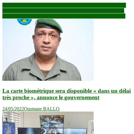
Navigation
Guinée: Les secrets d’une audience glaciale entre Alpha Condé et
Mahamat SALEH Annadif au palais Sékoutoureya. EXCLUSIF
de
Conduite de la Transition : les avis contrastés des partis politiques
l’article
La carte biométrique sera disponible « dans un délai
très proche », annonce le gouvernement
24/05/2022
Ousmane BALLO