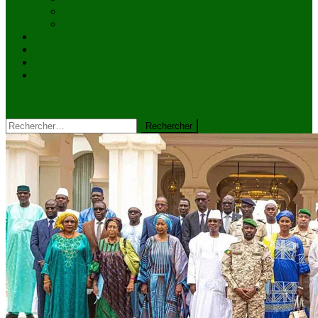
Culture
Faits divers
Sports
VIDÉOS
Kiosque à journaux
CONTACT
site mode button
Rechercher :