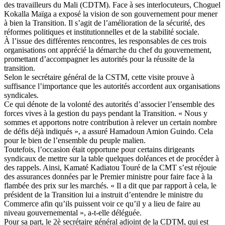
des travailleurs du Mali (CDTM). Face à ses interlocuteurs, Choguel
Kokalla Maïga a exposé la vision de son gouvernement pour mener
à bien la Transition. Il s’agit de l’amélioration de la sécurité, des
réformes politiques et institutionnelles et de la stabilité sociale.
À l’issue des différentes rencontres, les responsables de ces trois
organisations ont apprécié la démarche du chef du gouvernement,
promettant d’accompagner les autorités pour la réussite de la
transition.
Selon le secrétaire général de la CSTM, cette visite prouve à
suffisance l’importance que les autorités accordent aux organisations
syndicales.
Ce qui dénote de la volonté des autorités d’associer l’ensemble des
forces vives à la gestion du pays pendant la Transition. « Nous y
sommes et apportons notre contribution à relever un certain nombre
de défis déjà indiqués », a assuré Hamadoun Amion Guindo. Cela
pour le bien de l’ensemble du peuple malien.
Toutefois, l’occasion était opportune pour certains dirigeants
syndicaux de mettre sur la table quelques doléances et de procéder à
des rappels. Ainsi, Kamaté Kadiatou Touré de la CMT s’est réjouie
des assurances données par le Premier ministre pour faire face à la
flambée des prix sur les marchés. « Il a dit que par rapport à cela, le
président de la Transition lui a instruit d’entendre le ministre du
Commerce afin qu’ils puissent voir ce qu’il y a lieu de faire au
niveau gouvernemental », a-t-elle déléguée.
Pour sa part, le 2è secrétaire général adjoint de la CDTM, qui est