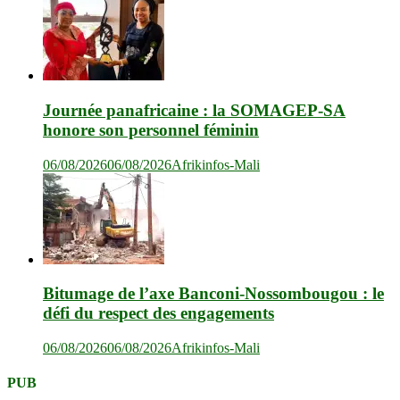
Journée panafricaine : la SOMAGEP-SA
honore son personnel féminin
06/08/2026
06/08/2026
Afrikinfos-Mali
Bitumage de l’axe Banconi-Nossombougou : le
défi du respect des engagements
06/08/2026
06/08/2026
Afrikinfos-Mali
PUB