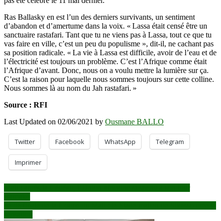
pas été célébré le 11 mai dernier.
Ras Ballasky en est l’un des derniers survivants, un sentiment
d’abandon et d’amertume dans la voix. « Lassa était censé être un
sanctuaire rastafari. Tant que tu ne viens pas à Lassa, tout ce que tu
vas faire en ville, c’est un peu du populisme », dit-il, ne cachant pas
sa position radicale. « La vie à Lassa est difficile, avoir de l’eau et de
l’électricité est toujours un problème. C’est l’Afrique comme était
l’Afrique d’avant. Donc, nous on a voulu mettre la lumière sur ça.
C’est la raison pour laquelle nous sommes toujours sur cette colline.
Nous sommes là au nom du Jah rastafari. »
Source : RFI
Last Updated on 02/06/2021 by
Ousmane BALLO
Twitter
Facebook
WhatsApp
Telegram
Imprimer
Navigation
Mali : après la Cédéao, l’Union africaine suspend à son tour
Bamako
de
8e de finale de la Coupe du Mali : le Stade malien de Sikasso crée la
l’article
sensation