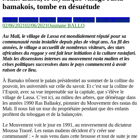
bamakois, tombe en désuétude
à la une
Actualités
Au Mali
Culture
Flash infos
Infos en continus
02/06/2021
02/06/2021
Ousmane BALLO
Au Mali, le village de Lassa est mondialement réputé pour sa
communauté rasta installée depuis plus de vingt ans. Au fil des
années, le village a accueilli de nombreux visiteurs, des stars
africaines du reggae y ont fait leur initiation à la culture rastafari.
Mais les dissensions internes au mouvement rasta malien et les
crises politiques successives dans le pays commencent à avoir
raison de ce lieu.
À Bamako trônent le palais présidentiel au sommet de la colline du
pouvoir, les universités sur celle du savoir. Et c’est sur la colline de
l’Espoir, avec sa vue imprenable sur la capitale, que s’élève le
village de Lassa. C’est ici, au milieu des arbres, que déménage dans
les années 1990 Ras Ballasky, pionnier du Mouvement des rastas du
Mali. Il nous fait un tour du propriétaire pendant que des enfants
profitent du toboggan et de la balançoire.
Le Mouvement voit le jour en 1991, au renversement du dictateur
Moussa Traoré. Les rastas maliens décident d’y créer une
communauté : « Je suis venu dans cette brousse et tout de suite je me