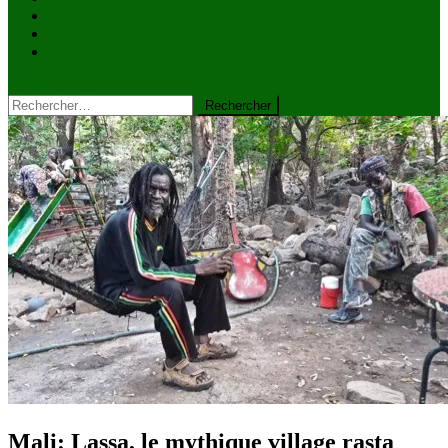
VIDÉOS
Kiosque à journaux
CONTACT
site mode button
Rechercher :
Mali: Lassa, le mythique village rasta