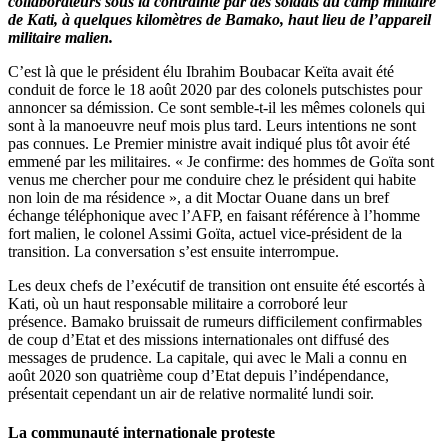
collaborateurs sous la contrainte par des soldats au camp militaire
de Kati, à quelques kilomètres de Bamako, haut lieu de l’appareil
militaire malien.
C’est là que le président élu Ibrahim Boubacar Keïta avait été
conduit de force le 18 août 2020 par des colonels putschistes pour
annoncer sa démission. Ce sont semble-t-il les mêmes colonels qui
sont à la manoeuvre neuf mois plus tard. Leurs intentions ne sont
pas connues. Le Premier ministre avait indiqué plus tôt avoir été
emmené par les militaires. « Je confirme: des hommes de Goïta sont
venus me chercher pour me conduire chez le président qui habite
non loin de ma résidence », a dit Moctar Ouane dans un bref
échange téléphonique avec l’AFP, en faisant référence à l’homme
fort malien, le colonel Assimi Goïta, actuel vice-président de la
transition. La conversation s’est ensuite interrompue.
Les deux chefs de l’exécutif de transition ont ensuite été escortés à
Kati, où un haut responsable militaire a corroboré leur
présence. Bamako bruissait de rumeurs difficilement confirmables
de coup d’Etat et des missions internationales ont diffusé des
messages de prudence. La capitale, qui avec le Mali a connu en
août 2020 son quatrième coup d’Etat depuis l’indépendance,
présentait cependant un air de relative normalité lundi soir.
La communauté internationale proteste