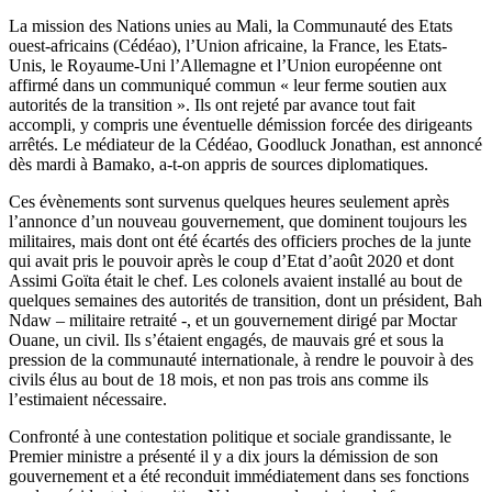
La mission des Nations unies au Mali, la Communauté des Etats
ouest-africains (Cédéao), l’Union africaine, la France, les Etats-
Unis, le Royaume-Uni l’Allemagne et l’Union européenne ont
affirmé dans un communiqué commun « leur ferme soutien aux
autorités de la transition ». Ils ont rejeté par avance tout fait
accompli, y compris une éventuelle démission forcée des dirigeants
arrêtés. Le médiateur de la Cédéao, Goodluck Jonathan, est annoncé
dès mardi à Bamako, a-t-on appris de sources diplomatiques.
Ces évènements sont survenus quelques heures seulement après
l’annonce d’un nouveau gouvernement, que dominent toujours les
militaires, mais dont ont été écartés des officiers proches de la junte
qui avait pris le pouvoir après le coup d’Etat d’août 2020 et dont
Assimi Goïta était le chef. Les colonels avaient installé au bout de
quelques semaines des autorités de transition, dont un président, Bah
Ndaw – militaire retraité -, et un gouvernement dirigé par Moctar
Ouane, un civil. Ils s’étaient engagés, de mauvais gré et sous la
pression de la communauté internationale, à rendre le pouvoir à des
civils élus au bout de 18 mois, et non pas trois ans comme ils
l’estimaient nécessaire.
Confronté à une contestation politique et sociale grandissante, le
Premier ministre a présenté il y a dix jours la démission de son
gouvernement et a été reconduit immédiatement dans ses fonctions