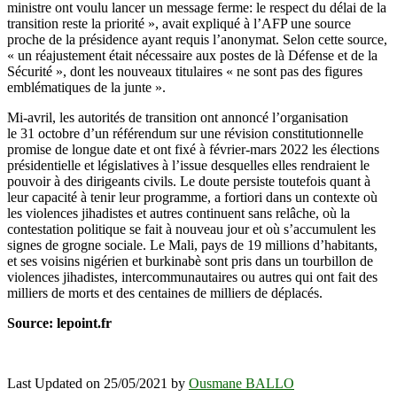
ministre ont voulu lancer un message ferme: le respect du délai de la
transition reste la priorité », avait expliqué à l’AFP une source
proche de la présidence ayant requis l’anonymat. Selon cette source,
« un réajustement était nécessaire aux postes de là Défense et de la
Sécurité », dont les nouveaux titulaires « ne sont pas des figures
emblématiques de la junte ».
Mi-avril, les autorités de transition ont annoncé l’organisation
le 31 octobre d’un référendum sur une révision constitutionnelle
promise de longue date et ont fixé à février-mars 2022 les élections
présidentielle et législatives à l’issue desquelles elles rendraient le
pouvoir à des dirigeants civils. Le doute persiste toutefois quant à
leur capacité à tenir leur programme, a fortiori dans un contexte où
les violences jihadistes et autres continuent sans relâche, où la
contestation politique se fait à nouveau jour et où s’accumulent les
signes de grogne sociale. Le Mali, pays de 19 millions d’habitants,
et ses voisins nigérien et burkinabè sont pris dans un tourbillon de
violences jihadistes, intercommunautaires ou autres qui ont fait des
milliers de morts et des centaines de milliers de déplacés.
Source: lepoint.fr
Last Updated on 25/05/2021 by
Ousmane BALLO