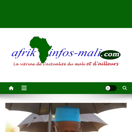
AFRIKINFOS MALI
La vitrine de l'actualité du Mali et d'ailleurs