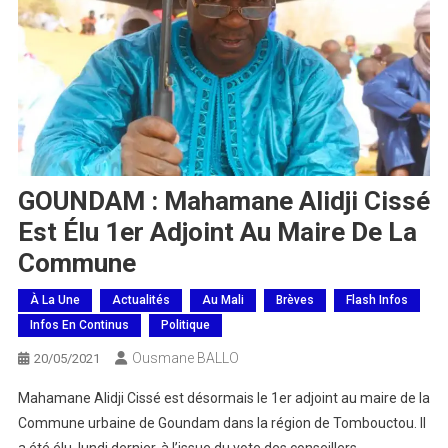
GOUNDAM : Mahamane Alidji Cissé
Est Élu 1er Adjoint Au Maire De La
Commune
À La Une
Actualités
Au Mali
Brèves
Flash Infos
Infos En Continus
Politique
Ousmane BALLO
20/05/2021
Mahamane Alidji Cissé est désormais le 1er adjoint au maire de la
Commune urbaine de Goundam dans la région de Tombouctou. Il
a été élu, lundi dernier, à l’issue du vote des conseillers