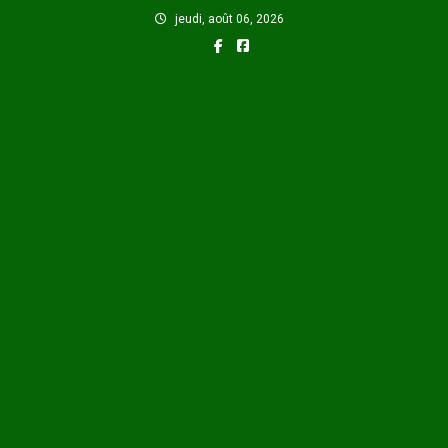
Skip
jeudi, août 06, 2026
to
content