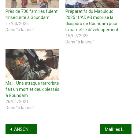
Près de 700 familles fuient
Préparatifs du Maouloud
l’insécurité à Goundam
2025 : L’ADVG mobilise la
17/03/2025
diaspora de Goundam pour
Dans "à la une"
la paix et le développement
15/07/2025
Dans "à la une"
Mali : Une attaque terroriste
fait un mort et deux blessés
à Goundam
26/01/2021
Dans "à la une"
Navigation
ANSONGO : 6 jours après son enlèvement Moctar Hari est maintenant libre
Mali: les leaders de l’ancien pouvoir reçus à la présidence