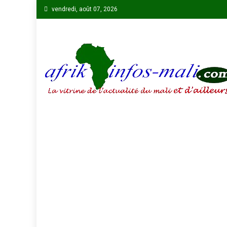
Skip
vendredi, août 07, 2026
to
content
AFRIKINFOS MALI
La vitrine de l'actualité du Mali et d'ailleurs