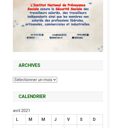
ARCHIVES
Archives
CALENDRIER
avril 2021
L
M
M
J
V
S
D