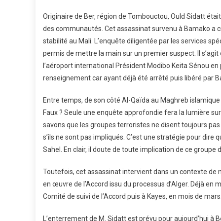
Originaire de Ber, région de Tombouctou, Ould Sidatt ét
des communautés. Cet assassinat survenu à Bamako a créé
stabilité au Mali. L’enquête diligentée par les services 
permis de mettre la main sur un premier suspect. Il s’agit
l’aéroport international Président Modibo Keita Sénou en
renseignement car ayant déjà été arrêté puis libéré par B
Entre temps, de son côté Al-Qaïda au Maghreb islamique 
Faux ? Seule une enquête approfondie fera la lumière sur 
savons que les groupes terroristes ne disent toujours pas 
s’ils ne sont pas impliqués. C’est une stratégie pour dire q
Sahel. En clair, il doute de toute implication de ce groupe 
Toutefois, cet assassinat intervient dans un contexte de
en œuvre de l’Accord issu du processus d’Alger. Déjà en mi-fé
Comité de suivi de l’Accord puis à Kayes, en mois de mars
L’enterrement de M. Sidatt est prévu pour aujourd’hui à