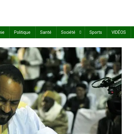
ie
Politique
Santé
Société
Sports
VIDÉOS