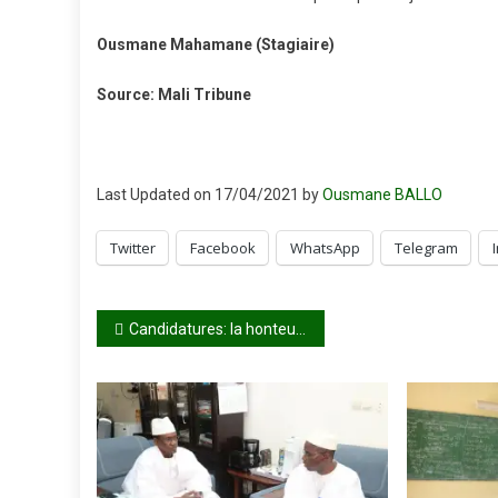
Ousmane Mahamane (Stagiaire)
Source: Mali Tribune
Last Updated on 17/04/2021 by
Ousmane BALLO
Twitter
Facebook
WhatsApp
Telegram
Navigation
Candidatures: la honteuse course aux milliardaires
de
l’article