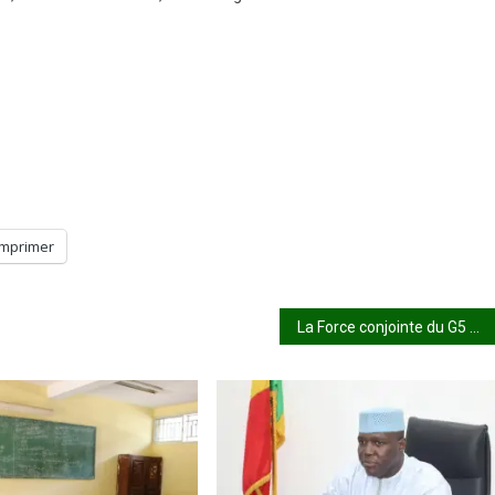
Imprimer
La Force conjointe du G5 Sahel capture trente-trois terroristes