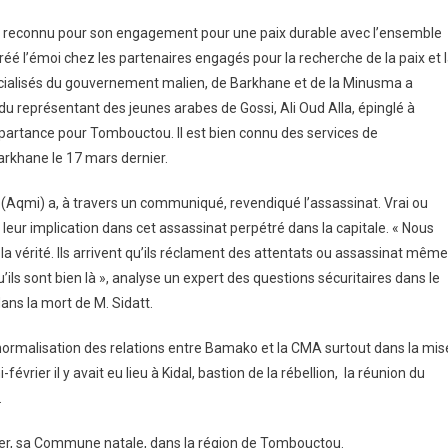
ait reconnu pour son engagement pour une paix durable avec l’ensemble
 l’émoi chez les partenaires engagés pour la recherche de la paix et 
spécialisés du gouvernement malien, de Barkhane et de la Minusma a
 du représentant des jeunes arabes de Gossi, Ali Oud Alla, épinglé à
 partance pour Tombouctou. Il est bien connu des services de
arkhane le 17 mars dernier.
(Aqmi) a, à travers un communiqué, revendiqué l’assassinat. Vrai ou
leur implication dans cet assassinat perpétré dans la capitale. « Nous
la vérité. Ils arrivent qu’ils réclament des attentats ou assassinat même
u’ils sont bien là », analyse un expert des questions sécuritaires dans le
dans la mort de M. Sidatt.
 normalisation des relations entre Bamako et la CMA surtout dans la mis
vrier il y avait eu lieu à Kidal, bastion de la rébellion, la réunion du
.
 Ber, sa Commune natale, dans la région de Tombouctou.