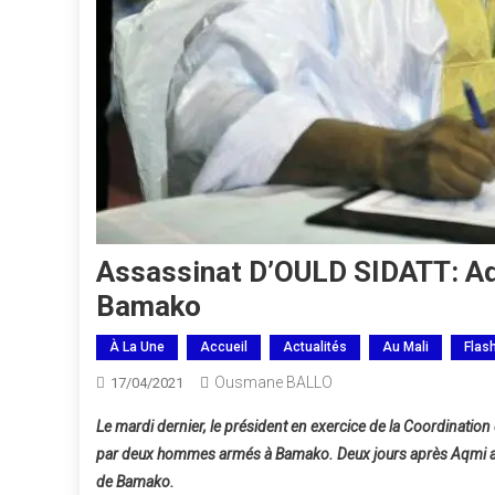
Assassinat D’OULD SIDATT: Aq
Bamako
À La Une
Accueil
Actualités
Au Mali
Flas
Ousmane BALLO
17/04/2021
Le mardi dernier, le président en exercice de la Coordinati
par deux hommes armés à Bamako. Deux jours après Aqmi a rev
de Bamako.