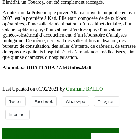
Elmédhi, un Touareg, ont été complément saccagés.
A noter que la Polyclinique privée Allama, ouverte au public en avril
2007, est la première à Kati. Elle était composée de deux blocs
opératoires, d’une salle de réanimation, d’un cabinet dentaire, d’un
cabinet ophtalmique, d’un cabinet d’endoscopie, d’un cabinet
gynéco-obstétrical d’accouchement, d’un laboratoire d’analyses
biologique. De même, il y avait des salles d’hospitalisation, des
bureaux de consultation, des salles d’attente, de cafeteria, de terrasse
de repos des patients hospitalisés et d’ambulances médicalisées, ainsi
que quinze chambres d’hospitalisation.
Abdoulaye OUATTARA / Afrikinfos-Mali
Last Updated on 01/02/2021 by
Ousmane BALLO
Twitter
Facebook
WhatsApp
Telegram
Imprimer
Navigation
Discover the Huge Winnings at Online Live Casino Games
CSA : la prochaine réunion annoncée à Kidal