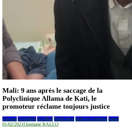
Mali: 9 ans après le saccage de la
Polyclinique Allama de Kati, le
promoteur réclame toujours justice
à la une
Actualités
Au Mali
Flash infos
Infos en continus
Santé
01/02/2021
Ousmane BALLO