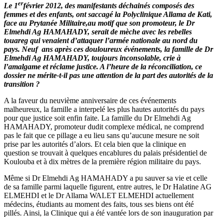
er
Le 1
février 2012, des manifestants déchainés composés des
femmes et des enfants, ont saccagé la Polyclinique Allama de Kati,
face au Prytanée Militaire,
au motif que son promoteur, le Dr
Elmehdi Ag HAMAHADY, serait de mèche avec les rebelles
touareg qui venaient d’attaquer l’armée nationale au nord du
pays. Neuf ans après ces douloureux événements, la famille de Dr
Elmehdi Ag HAMAHADY, toujours inconsolable, crie à
l’amalgame et réclame justice. A l’heure de la réconciliation, ce
dossier ne mérite-t-il pas une attention de la part des autorités de la
transition ?
A la faveur du neuvième anniversaire de ces événements
malheureux, la famille a interpelé les plus hautes autorités du pays
pour que justice soit enfin faite. La famille du Dr Elmehdi Ag
HAMAHADY, promoteur dudit complexe médical, ne comprend
pas le fait que ce pillage a eu lieu sans qu’aucune mesure ne soit
prise par les autorités d’alors. Et cela bien que la clinique en
question se trouvait à quelques encablures du palais présidentiel de
Koulouba et à dix mètres de la première région militaire du pays.
Même si Dr Elmehdi Ag HAMAHADY a pu sauver sa vie et celle
de sa famille parmi laquelle figurent, entre autres, le Dr Halatine AG
ELMEHDI et le Dr Allama WALET ELMEHDI actuellement
médecins, étudiants au moment des faits, tous ses biens ont été
pillés. Ainsi, la Clinique qui a été vantée lors de son inauguration par