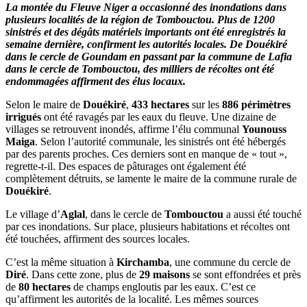
La montée du Fleuve Niger a occasionné des inondations dans
plusieurs localités de la région de Tombouctou. Plus de 1200
sinistrés et des dégâts matériels importants ont été enregistrés la
semaine dernière, confirment les autorités locales. De Douékiré
dans le cercle de Goundam en passant par la commune de Lafia
dans le cercle de Tombouctou, des milliers de récoltes ont été
endommagées affirment des élus locaux.
Selon le maire de
Douékiré
,
433 hectares
sur les
886 périmètres
irrigués
ont été ravagés par les eaux du fleuve. Une dizaine de
villages se retrouvent inondés, affirme l’élu communal
Younouss
Maiga
. Selon l’autorité communale, les sinistrés ont été hébergés
par des parents proches. Ces derniers sont en manque de « tout »,
regrette-t-il. Des espaces de pâturages ont également été
complètement détruits, se lamente le maire de la commune rurale de
Douékiré
.
Le village d’
Aglal
, dans le cercle de
Tombouctou
a aussi été touché
par ces inondations. Sur place, plusieurs habitations et récoltes ont
été touchées, affirment des sources locales.
C’est la même situation à
Kirchamba
, une commune du cercle de
Diré
. Dans cette zone, plus de
29 maisons
se sont effondrées et près
de
80 hectares
de champs engloutis par les eaux. C’est ce
qu’affirment les autorités de la localité. Les mêmes sources