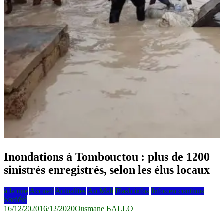
Inondations à Tombouctou : plus de 1200
sinistrés enregistrés, selon les élus locaux
à la une
Accueil
Actualités
Au Mali
Flash infos
Infos en continus
Société
16/12/2020
16/12/2020
Ousmane BALLO