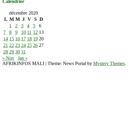
Calendrier
décembre 2020
L
M
M
J
V
S
D
1
2
3
4
5
6
7
8
9
10
11
12
13
14
15
16
17
18
19
20
21
22
23
24
25
26
27
28
29
30
31
« Nov
Jan »
AFRIKINFOS MALI
|
Theme: News Portal by
Mystery Themes
.