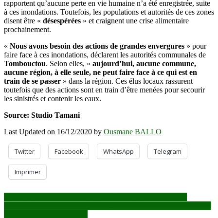
rapportent qu’aucune perte en vie humaine n’a été enregistrée, suite
à ces inondations. Toutefois, les populations et autorités de ces zones
disent être «
désespérées
» et craignent une crise alimentaire
prochainement.
«
Nous avons besoin des actions de grandes envergures
» pour
faire face à ces inondations, déclarent les autorités communales de
Tombouctou
. Selon elles, «
aujourd’hui, aucune commune,
aucune région, à elle seule, ne peut faire face à ce qui est en
train de se passer
» dans la région. Ces élus locaux rassurent
toutefois que des actions sont en train d’être menées pour secourir
les sinistrés et contenir les eaux.
Source: Studio Tamani
Last Updated on 16/12/2020 by
Ousmane BALLO
Twitter
Facebook
WhatsApp
Telegram
Imprimer
Navigation
Armée malienne : Le général Kéba Sangaré, le mouton noir
Emploi et formation professionnelle au Mali : 77 porteurs de projets
de
s’installent grâce à l’ANPE