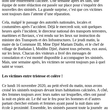
dont une entièrement calcinée. Une semaine après les faits, une
équipe de notre rédaction est passée sur place pour s’enquérir des
nouvelles des sinistrés. La grande surprise, c’est que ces victimes
sont toujours dans l’attente d’une réparation.
Cela, malgré le passage des autorités nationales, locales et
coutumières après l’accident. Déjà le mercredi soir, soit quelques
heures après l’incident, le directeur national des transports terrestres,
maritimes et fluviaux, s’est rendu sur les lieux sur instruction du
ministre des Transports et des Infrastructures. Le jeudi matin, la
maire de la Commune III, Mme Djiré Mariam Diallo, et le chef de
village de Badialan I, Modibo Djiré, étaient tous présents, eux aussi,
sur les lieux. Chacun des visiteurs a livré des messages de
consolation et s’est montré disponible à accompagner les sinistrés.
Mais, une semaine après, les victimes ne savent toujours pas à quel
saint se vouer.
Les victimes entre tristesse et colère !
Ce lundi 16 novembre 2020, au petit réveil du matin, nous avons
croisé les sinistrés toujours devant leurs habitations calcinées. A côté,
des femmes toujours avec leurs nattes sur lesquelles, elles ont passé
la nuit en plein air. Le thé sur le feu pour les hommes et d’autres
partant chercher enfants et femmes ayant passé la nuit dans une
école à proximité. Ensemble, les sinistrés passent toute la journée au