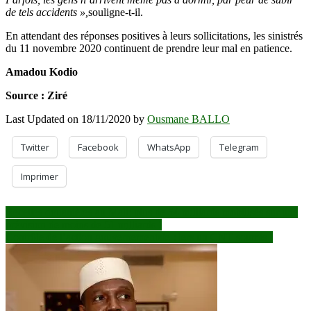
de tels accidents »,
souligne-t-il.
En attendant des réponses positives à leurs sollicitations, les sinistrés
du 11 novembre 2020 continuent de prendre leur mal en patience.
Amadou Kodio
Source : Ziré
Last Updated on 18/11/2020 by
Ousmane BALLO
Twitter
Facebook
WhatsApp
Telegram
Imprimer
Navigation
Recettes douanières au Mali: plus de 54 milliards mobilisés sur une
prévision de moins de 51 milliards !
de
Contrôle de l’action gouvernementale : lers un CNT soumis !
l’article