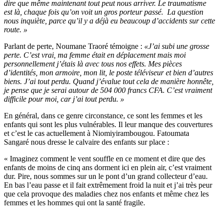
dire que même maintenant tout peut nous arriver. Le traumatisme
est là, chaque fois qu’on voit un gros porteur passé. La question
nous inquiète, parce qu’il y a déjà eu beaucoup d’accidents sur cette
route. »
Parlant de perte, Noumane Traoré témoigne :
«J’ai subi une grosse
perte. C’est vrai, ma femme était en déplacement mais moi
personnellement j’étais là avec tous nos effets. Mes pièces
d’identités, mon armoire, mon lit, le poste téléviseur et bien d’autres
biens. J’ai tout perdu. Quand j’évalue tout cela de manière honnête,
je pense que je serai autour de 504 000 francs CFA. C’est vraiment
difficile pour moi, car j’ai tout perdu. »
En général, dans ce genre circonstance, ce sont les femmes et les
enfants qui sont les plus vulnérables. Il leur manque des couvertures
et c’est le cas actuellement à Niomiyirambougou. Fatoumata
Sangaré nous dresse le calvaire des enfants sur place :
« Imaginez comment le vent souffle en ce moment et dire que des
enfants de moins de cinq ans dorment ici en plein air, c’est vraiment
dur. Pire, nous sommes sur un le pont d’un grand collecteur d’eau.
En bas l’eau passe et il fait extrêmement froid la nuit et j’ai très peur
que cela provoque des maladies chez nos enfants et même chez les
femmes et les hommes qui ont la santé fragile.