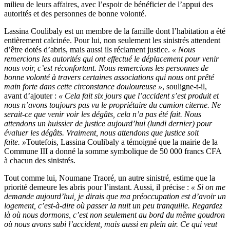
milieu de leurs affaires, avec l’espoir de bénéficier de l’appui des
autorités et des personnes de bonne volonté.
Lassina Coulibaly est un membre de la famille dont l’habitation a été
entièrement calcinée. Pour lui, non seulement les sinistrés attendent
d’être dotés d’abris, mais aussi ils réclament justice.
« Nous
remercions les autorités qui ont effectué le déplacement pour venir
nous voir, c’est réconfortant. Nous remercions les personnes de
bonne volonté à travers certaines associations qui nous ont prêté
main forte dans cette circonstance douloureuse »
, souligne-t-il,
avant d’ajouter :
« Cela fait six jours que l’accident s’est produit et
nous n’avons toujours pas vu le propriétaire du camion citerne. Ne
serait-ce que venir voir les dégâts, cela n’a pas été fait. Nous
attendons un huissier de justice aujourd’hui (lundi dernier) pour
évaluer les dégâts. Vraiment, nous attendons que justice soit
faite. »
Toutefois, Lassina Coulibaly a témoigné que la mairie de la
Commune III a donné la somme symbolique de 50 000 francs CFA
à chacun des sinistrés.
Tout comme lui, Noumane Traoré, un autre sinistré, estime que la
priorité demeure les abris pour l’instant. Aussi, il précise :
« Si on me
demande aujourd’hui, je dirais que ma préoccupation est d’avoir un
logement, c’est-à-dire où passer la nuit un peu tranquille. Regardez
là où nous dormons, c’est non seulement au bord du même goudron
où nous avons subi l’accident, mais aussi en plein air. Ce qui veut