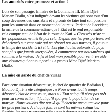
Les autorités entre promesse et action !
Lors de son passage, la maire de la Commune III, Mme Djiré
Mariam Diallo, s’est indignée devant les victimes qui sont tout d’un
coup devenues des sans abris et a promis de faire tout son possible
pour les soutenir dans ce moment douloureux. Parlant de l’accident,
la maire de la commune estime que l’Etat est le seul responsable,
cela compte tenu de l’état de la route de Kati.
« C’est très triste et
les populations ne mérite pas cela. Depuis que les gros porteurs ont
été orientés sur cette voie qui ne répond pas aux normes, il y a tout
le temps des accidents ici et là. Les plus hautes autorités du pays
sont plus que jamais interpellées, à commencer par nous-mêmes qui
sommes à la mairie. Je ferai tout mon possible pour venir en aide
aux victimes qui ont tout perdu »,
a promis Mme Djiré Mariam
Diallo.
La mise en garde du chef de village
Face cette situation désastreuse, le chef de quartier de Badialan I,
Modibo Djiré, a été catégorique :
« Nous avons tout le temps
dénoncé l’état de cette route, mais si l’Etat sait qu’il n’est pas prêt
pour sa construction, il faut qu’il épargne la population de ce
martyre. Nous voulons dire par là qu’il cherche une autre voie pour
les gros porteurs. A chaque fois, ce sont les mêmes scénarios.
Parfois, les gens n’arrivent même pas à dormir, par peur de subir