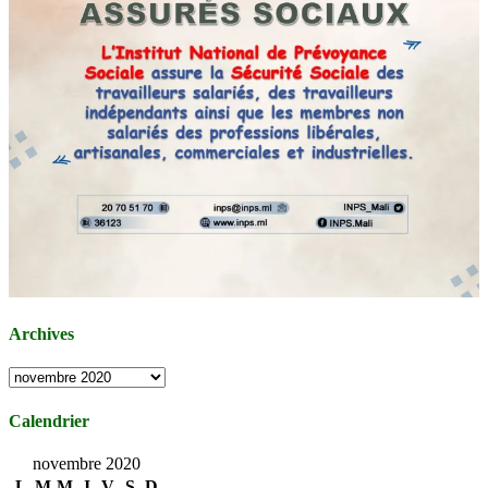
Archives
Archives
Calendrier
novembre 2020
L
M
M
J
V
S
D