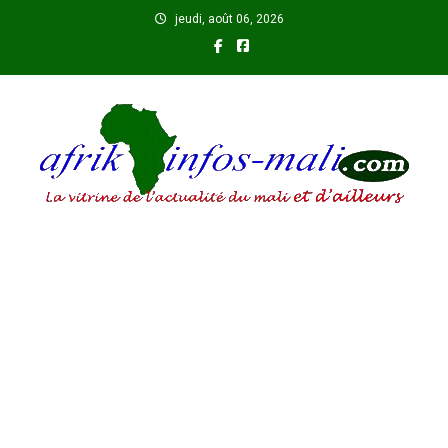
Skip
jeudi, août 06, 2026
to
content
AFRIKINFOS MALI
La vitrine de l'actualité du Mali et d'ailleurs