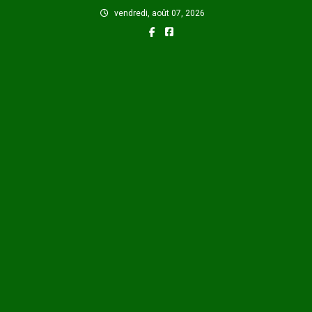
Skip
vendredi, août 07, 2026
to
content