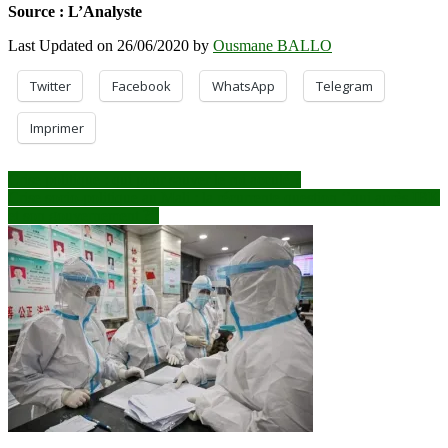
Source : L’Analyste
Last Updated on 26/06/2020 by
Ousmane BALLO
Twitter
Facebook
WhatsApp
Telegram
Imprimer
Navigation
Crise politique : qui pour sauver le roi acculé ?
Crise socio-politique au Mali : la récurrente question ‘’qui après IBK
de
et son gouvernement ?’’
l’article