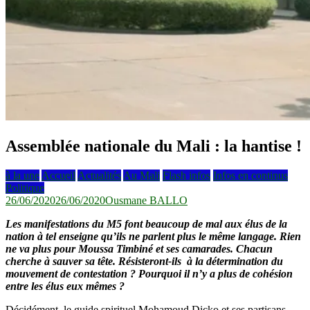
Assemblée nationale du Mali : la hantise !
à la une
Accueil
Actualités
Au Mali
Flash infos
Infos en continus
Politique
26/06/2020
26/06/2020
Ousmane BALLO
Les manifestations du M5 font beaucoup de mal aux élus de la
nation à tel enseigne qu’ils ne parlent plus le même langage. Rien
ne va plus pour Moussa Timbiné et ses camarades. Chacun
cherche à sauver sa tête. Résisteront-ils à la détermination du
mouvement de contestation ? Pourquoi il n’y a plus de cohésion
entre les élus eux mêmes ?
Décidément, le guide spirituel Mohamoud Dicko et ses partisans