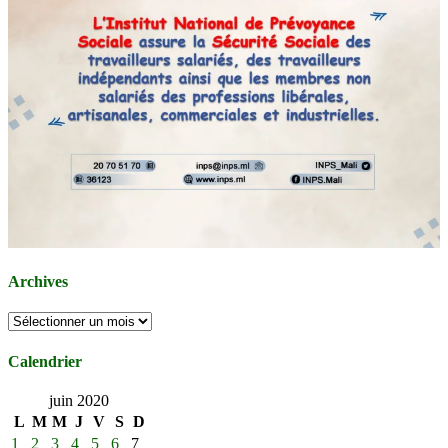
Archives
Archives
Calendrier
juin 2020
L
M
M
J
V
S
D
1
2
3
4
5
6
7