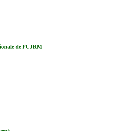
égionale de l’UJRM
firmé