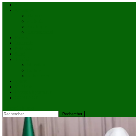
Accueil
Actualités
à la une
Au Mali
En afrique
Internationnal
Brèves
économie
Politique
Santé
Société
éducation
Culture
Faits divers
Sports
VIDÉOS
Kiosque à journaux
CONTACT
site mode button
Rechercher :