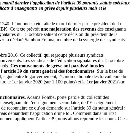
mardi dernier l’application de l’article 39 portants statuts spéciaux
yndicats d’enseignants en grève depuis plusieurs mois et le
240. L’annonce a été faite le mardi dernier par le président de la
IBK. Ce texte prévoit
une majoration des revenus
des enseignants.
gnataires du 15 octobre saluent cette décision du président de la
s »
, a déclaré Sambou Fofana, membre de la synergie des syndicats
obre 2016. Ce collectif, qui regroupe plusieurs syndicats
mouvements. Les syndicats de l’éducation signataires du 15 octobre
 mois.
Ces mouvements de grève ont paralysé tous les
 l’article 39 du statut général des fonctionnaires
. Sur la base de
l, signé entre le gouvernement, l’Union nationale des travailleurs du
e le 1er janvier 2020 (sur 1.100 points) et le 1er janvier 2021(sur
onctionnaires
. Adama Fomba, porte-parole du collectif des
nel enseignant de l’enseignement secondaire, de l’Enseignement
 de reconnaître ce qu’on demande sur l’article 39 du statut général ;
on, mais demandent l’application d’une loi. Comment dans un Etat
ement appliquent l’article 39, nous allons reprendre les cours. C’est