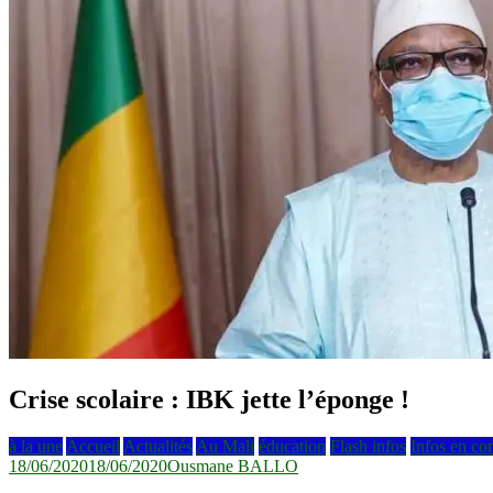
Crise scolaire : IBK jette l’éponge !
à la une
Accueil
Actualités
Au Mali
éducation
Flash infos
Infos en co
18/06/2020
18/06/2020
Ousmane BALLO