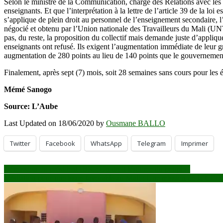
Selon le ministre de la Communication, chargé des Relations avec les 
enseignants. Et que l’interprétation à la lettre de l’article 39 de la lo
s’applique de plein droit au personnel de l’enseignement secondaire, l
négocié et obtenu par l’Union nationale des Travailleurs du Mali (UNTM
pas, du reste, la proposition du collectif mais demande juste d’appliqu
enseignants ont refusé. Ils exigent l’augmentation immédiate de leur g
augmentation de 280 points au lieu de 140 points que le gouvernement
Finalement, après sept (7) mois, soit 28 semaines sans cours pour les él
Mémé Sanogo
Source: L’Aube
Last Updated on 18/06/2020 by
Ousmane BALLO
Twitter
Facebook
WhatsApp
Telegram
Imprimer
Navigation
Démission du président IBK : Un droit légitime du peuple !
Médiation pour une issue favorable au Mali : Une mission de la CE
de
l’article