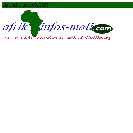
Skip
dimanche, août 09, 2026
to
content
AFRIKINFOS MALI
La vitrine de l'actualité du Mali et d'ailleurs