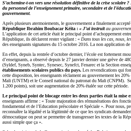
S’achemine-t-on vers une résolution définitive de la crise scolaire 
du personnel de l’enseignement primaire, secondaire et de l’éducati
gouvernement
.
Après plusieurs atermoiements, le gouvernement a finalement accepté l’a
République Ibrahim Boubacar Kéita :
« J’ai
instruit
au gouvernemen
L’application de cet article était le principal point d’achoppement ent
République, ils déclarent rester vigilant : «
Dans tous les cas, nous, les
des enseignants signatures du 15 octobre 2016. La non application de 
En effet, depuis la rentrée d’octobre dernier, l’école est fortement mo
d’enseignants, a observé depuis le 27 janvier dernier une grève de 4
(Syldef, Syneb, Syntec, Synesec, Synefct, Fenarec et la Section ens
établissements scolaires publics du pays.
Les revendications qui fon
cette disposition, les enseignants réclament au gouvernement les 20% de
Mali (UNTM) et le Conseil national du patronat du Mali (CNPM). Seul b
1.200 points), soit une augmentation de 20% étalée sur cette période.
Le principal point de blocage entre les deux parties était la mise 
enseignants affirme : « Toute majoration des rémunérations des foncti
fondamental et de l’Education préscolaire et Spéciale ». Pour nous, pré
reconnaître la légalité et la légitimité de ce que les syndicats demand
démocratique on peut se permettre de transgresser les textes de la Rép
aussi simple que ça ».