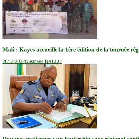
Mali : Kayes accueille la 1ère édition de la tournée r
26/12/2022
Ousmane BALLO
Douanes maliennes : un leadership sous régional con