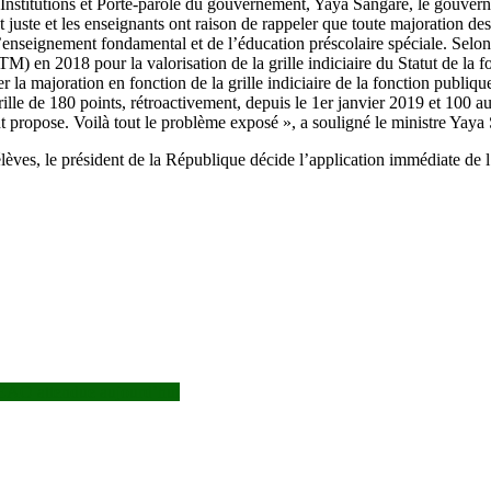
Institutions et Porte-parole du gouvernement, Yaya Sangaré, le gouverne
i est juste et les enseignants ont raison de rappeler que toute majoration 
’enseignement fondamental et de l’éducation préscolaire spéciale. Selon 
) en 2018 pour la valorisation de la grille indiciaire du Statut de la 
er la majoration en fonction de la grille indiciaire de la fonction publiq
rille de 180 points, rétroactivement, depuis le 1er janvier 2019 et 100 a
 propose. Voilà tout le problème exposé », a souligné le ministre Yaya
èves, le président de la République décide l’application immédiate de l’a
DEAO attendue aujourd’hui