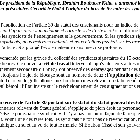
? Le président de la République, Ibrahim Boubacar Kéita, a annoncé le 
on préscolaire.
Cet article était à l’origine du bras de fer entre les s
pplication de l’article 39 du statut des enseignants pour un indice de 1
t l’application « immédiate et correcte » de l’article 39 », a
affirmé 
re les syndicats de l’enseignement et le gouvernement. Si les syndicats si
 syndicats, nous resterons vigilants et nous n’allons pas baisser les bra
l’article 39 a plongé l’école malienne dans une crise profonde.
uvementée par les grèves du collectif des syndicats signataires du 15 oct
80 heures. Ce nouvel
arrêt de travail
intervenait après plusieurs autres 
eignement secondaire du Snec), ont observé des débrayages pendant des
t toujours l’objet de blocage sont au nombre de deux :
l’application de
 la nouvelle grille alloués aux fonctionnaires relevant du statut généra
émol : l’Etat insiste sur le rééchelonnement de ces augmentations entr
en œuvre de l’article 39 portant sur le statut du statut général des f
onnaires relevant du Statut général s’applique de plein droit au person
cise le porte-parole syndicat, « il n’y a pas une autre façon de faire que
ent. Pour l’une des rares fois, les syndicats ne font pas de revendicati
ublique au su et au vu de tout le monde. Si Boubou Cissé et son gouvern