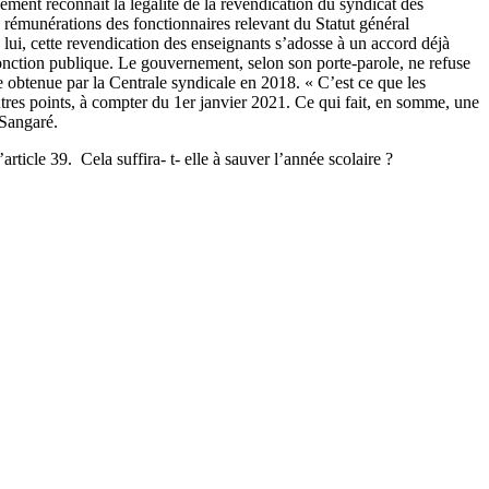
ment reconnaît la légalité de la revendication du syndicat des
des rémunérations des fonctionnaires relevant du Statut général
lui, cette revendication des enseignants s’adosse à un accord déjà
fonction publique. Le gouvernement, selon son porte-parole, ne refuse
ue obtenue par la Centrale syndicale en 2018. « C’est ce que les
utres points, à compter du 1er janvier 2021. Ce qui fait, en somme, une
 Sangaré.
rticle 39. Cela suffira- t- elle à sauver l’année scolaire ?