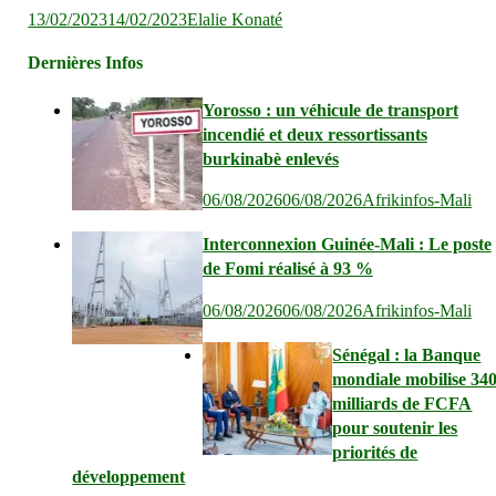
13/02/2023
14/02/2023
Elalie Konaté
Dernières Infos
Yorosso : un véhicule de transport
incendié et deux ressortissants
burkinabè enlevés
06/08/2026
06/08/2026
Afrikinfos-Mali
Interconnexion Guinée-Mali : Le poste
de Fomi réalisé à 93 %
06/08/2026
06/08/2026
Afrikinfos-Mali
Sénégal : la Banque
mondiale mobilise 34
milliards de FCFA
pour soutenir les
priorités de
développement