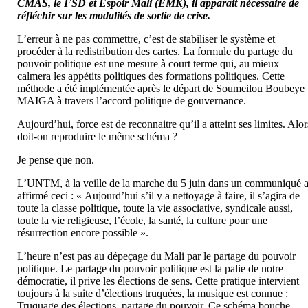
CMAS, le FSD et Espoir Mali (EMK), il apparait nécessaire de
réfléchir sur les modalités de sortie de crise.
L’erreur à ne pas commettre, c’est de stabiliser le système et
procéder à la redistribution des cartes. La formule du partage du
pouvoir politique est une mesure à court terme qui, au mieux
calmera les appétits politiques des formations politiques. Cette
méthode a été implémentée après le départ de Soumeilou Boubeye
MAIGA à travers l’accord politique de gouvernance.
Aujourd’hui, force est de reconnaitre qu’il a atteint ses limites. Alor
doit-on reproduire le même schéma ?
Je pense que non.
L’UNTM, à la veille de la marche du 5 juin dans un communiqué 
affirmé ceci : « Aujourd’hui s’il y a nettoyage à faire, il s’agira de
toute la classe politique, toute la vie associative, syndicale aussi,
toute la vie religieuse, l’école, la santé, la culture pour une
résurrection encore possible ».
L’heure n’est pas au dépeçage du Mali par le partage du pouvoir
politique. Le partage du pouvoir politique est la palie de notre
démocratie, il prive les élections de sens. Cette pratique intervient
toujours à la suite d’élections truquées, la musique est connue :
Truquage des élections, partage du pouvoir. Ce schéma bouche