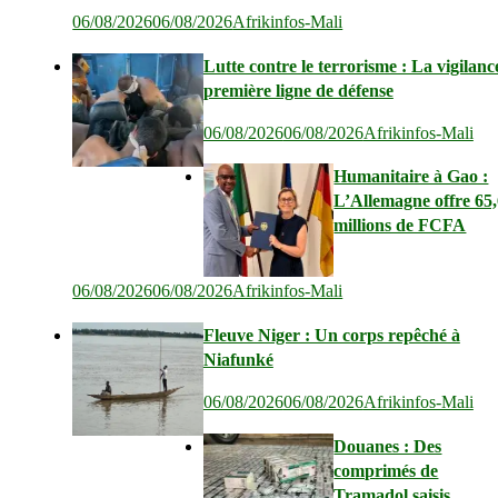
06/08/2026
06/08/2026
Afrikinfos-Mali
Lutte contre le terrorisme : La vigilanc
première ligne de défense
06/08/2026
06/08/2026
Afrikinfos-Mali
Humanitaire à Gao :
L’Allemagne offre 65
millions de FCFA
06/08/2026
06/08/2026
Afrikinfos-Mali
Fleuve Niger : Un corps repêché à
Niafunké
06/08/2026
06/08/2026
Afrikinfos-Mali
Douanes : Des
comprimés de
Tramadol saisis