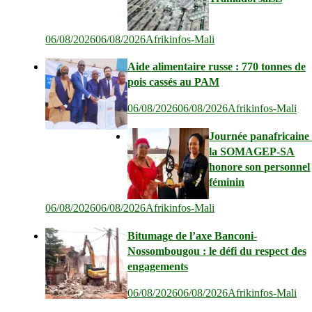
06/08/2026
06/08/2026
Afrikinfos-Mali
Aide alimentaire russe : 770 tonnes de
pois cassés au PAM
06/08/2026
06/08/2026
Afrikinfos-Mali
Journée panafricaine 
la SOMAGEP-SA
honore son personnel
féminin
06/08/2026
06/08/2026
Afrikinfos-Mali
Bitumage de l’axe Banconi-
Nossombougou : le défi du respect des
engagements
06/08/2026
06/08/2026
Afrikinfos-Mali