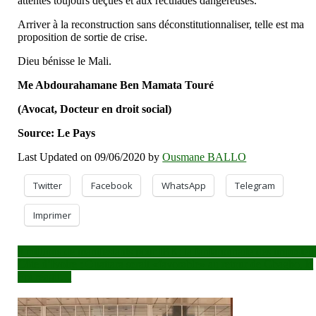
attentes toujours déçues et aux reculades dangereuses.
Arriver à la reconstruction sans déconstitutionnaliser, telle est ma
proposition de sortie de crise.
Dieu bénisse le Mali.
Me Abdourahamane Ben Mamata Touré
(Avocat, Docteur en droit social)
Source
: Le Pays
Last Updated on 09/06/2020 by
Ousmane BALLO
Twitter
Facebook
WhatsApp
Telegram
Imprimer
Navigation
3 millions de manifestants pour IBK: la fanfaronnade des imposteu
Côte d’Ivoire : Ouattara serait «favorable» au retour de Gbagbo, le
de
Fpi réagit…
l’article