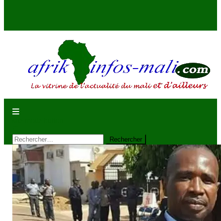
AFRIKINFOS MALI
La vitrine de l'actualité du Mali et d'ailleurs
site mode button
Rechercher :