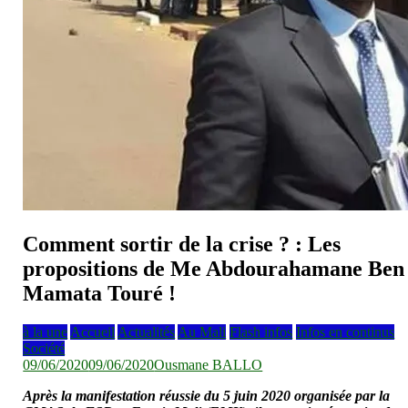
Comment sortir de la crise ? : Les
propositions de Me Abdourahamane Ben
Mamata Touré !
à la une
Accueil
Actualités
Au Mali
Flash infos
Infos en continus
Société
09/06/2020
09/06/2020
Ousmane BALLO
Après la manifestation réussie du 5 juin 2020 organisée par la