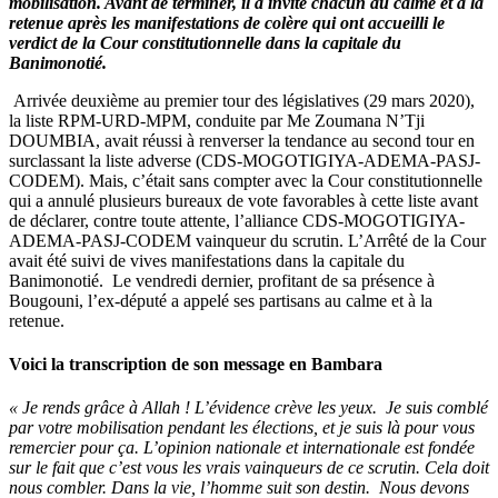
mobilisation. Avant de terminer, il a invité chacun au calme et à la
parle
retenue après les manifestations de colère qui ont accueilli le
verdict de la Cour constitutionnelle dans la capitale du
Banimonotié.
Arrivée deuxième au premier tour des législatives (29 mars 2020),
la liste RPM-URD-MPM, conduite par Me Zoumana N’Tji
DOUMBIA, avait réussi à renverser la tendance au second tour en
surclassant la liste adverse (CDS-MOGOTIGIYA-ADEMA-PASJ-
CODEM). Mais, c’était sans compter avec la Cour constitutionnelle
qui a annulé plusieurs bureaux de vote favorables à cette liste avant
de déclarer, contre toute attente, l’alliance CDS-MOGOTIGIYA-
ADEMA-PASJ-CODEM vainqueur du scrutin. L’Arrêté de la Cour
avait été suivi de vives manifestations dans la capitale du
Banimonotié. Le vendredi dernier, profitant de sa présence à
Bougouni, l’ex-député a appelé ses partisans au calme et à la
retenue.
Voici la transcription de son message en Bambara
« Je rends grâce à Allah ! L’évidence crève les yeux. Je suis comblé
par votre mobilisation pendant les élections, et je suis là pour vous
remercier pour ça.
L’opinion nationale et internationale est fondée
sur le fait que c’est vous les vrais vainqueurs de ce scrutin. Cela doit
nous combler. Dans la vie, l’homme suit son destin. Nous devons