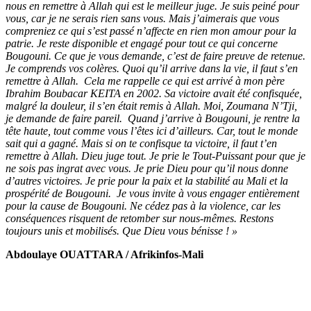
nous en remettre à Allah qui est le meilleur juge.
Je suis peiné pour
vous, car je ne serais rien sans vous. Mais j’aimerais que vous
compreniez ce qui s’est passé n’affecte en rien mon amour pour la
patrie. Je reste disponible et engagé pour tout ce qui concerne
Bougouni. Ce que je vous demande, c’est de faire preuve de retenue.
Je comprends vos colères. Quoi qu’il arrive dans la vie, il faut s’en
remettre à Allah.
Cela me rappelle ce qui est arrivé à mon père
Ibrahim Boubacar KEITA en 2002. Sa victoire avait été confisquée,
malgré la douleur, il s’en était remis à Allah. Moi, Zoumana N’Tji,
je demande de faire pareil.
Quand j’arrive à Bougouni, je rentre la
tête haute, tout comme vous l’êtes ici d’ailleurs. Car, tout le monde
sait qui a gagné. Mais si on te confisque ta victoire, il faut t’en
remettre à Allah. Dieu juge tout. Je prie le Tout-Puissant pour que je
ne sois pas ingrat avec vous. Je prie Dieu pour qu’il nous donne
d’autres victoires. Je prie pour la paix et la stabilité au Mali et la
prospérité de Bougouni.
Je vous invite à vous engager entièrement
pour la cause de Bougouni. Ne cédez pas à la violence, car les
conséquences risquent de retomber sur nous-mêmes. Restons
toujours unis et mobilisés. Que Dieu vous bénisse ! »
Abdoulaye OUATTARA / Afrikinfos-Mali