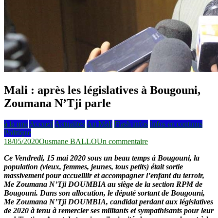
Mali : après les législatives à Bougouni,
Zoumana N’Tji parle
à la une
Accueil
Actualités
Au Mali
Flash infos
Infos en continus
Politique
sur
18/05/2020
Ousmane BALLO
Un commentaire
Mali :
Ce Vendredi, 15 mai 2020 sous un beau temps à Bougouni, la
après
population (vieux, femmes, jeunes, tous petits) était sortie
les
massivement pour accueillir et accompagner l’enfant du terroir,
législatives
Me Zoumana N’Tji DOUMBIA au siège de la section RPM de
à
Bougouni. Dans son allocution, le député sortant de Bougouni,
Bougouni,
Me Zoumana N’Tji DOUMBIA, candidat perdant aux législatives
Zoumana
de 2020 à tenu à remercier ses militants et sympathisants pour leur
N’Tji