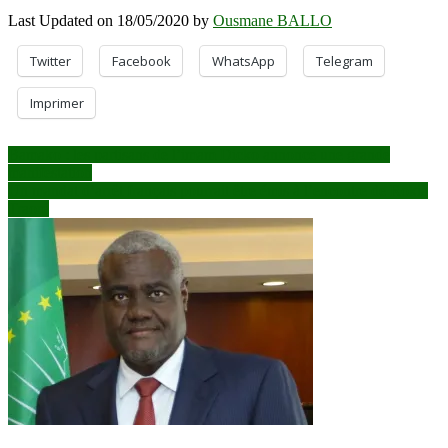
Last Updated on 18/05/2020 by
Ousmane BALLO
Twitter
Facebook
WhatsApp
Telegram
Imprimer
Navigation
Bamako : les partisans de l’imam Dicko annonce une grande
manifestation
de
Un mandat d’arrêt français pourrait être émis à l’encontre de Rokia
l’article
Traoré