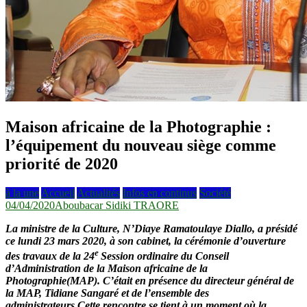
Maison africaine de la Photographie :
l’équipement du nouveau siège comme
priorité de 2020
à la une
Accueil
Actualités
Infos en continus
Société
04/04/2020
Aboubacar Sidiki TRAORE
La ministre de la Culture, N’Diaye Ramatoulaye D
iallo
, a présidé
ce lundi 23 mars 2020, à son cabinet, la cérémonie d’ouverture
e
des travaux de la 24
Session ordinaire du
C
onseil
d’
A
dministration de la Maison africaine de la
P
hotographie(MAP). C’était en présence du directeur général de
la MAP, Tidiane Sangaré et de l’ensemble des
administrateurs.Cette rencontre se tient à un moment où la