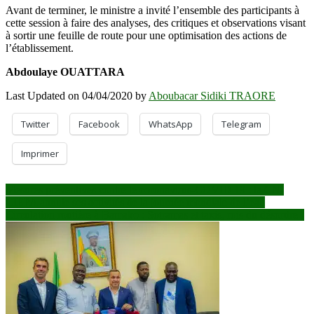
Avant de terminer, le ministre a invité l’ensemble des participants à
cette session à faire des analyses, des critiques et observations visant
à sortir une feuille de route pour une optimisation des actions de
l’établissement.
Abdoulaye OUATTARA
Last Updated on 04/04/2020 by
Aboubacar Sidiki TRAORE
Twitter
Facebook
WhatsApp
Telegram
Imprimer
Navigation
Mesures préventives contre le coronavirus-COVID 19 : la CN-
CIEPA annule ses activités de la journée mondiale de l’eau
de
Circulation routière à Bamako : Sotramas et taxis, rois du désordre !
l’article