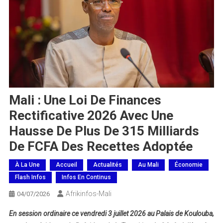
Mali : Une Loi De Finances
Rectificative 2026 Avec Une
Hausse De Plus De 315 Milliards
De FCFA Des Recettes Adoptée
À La Une
Accueil
Actualités
Au Mali
Économie
Flash Infos
Infos En Continus
Afrikinfos-Mali
04/07/2026
En session ordinaire ce vendredi 3 juillet 2026 au Palais de Koulouba,