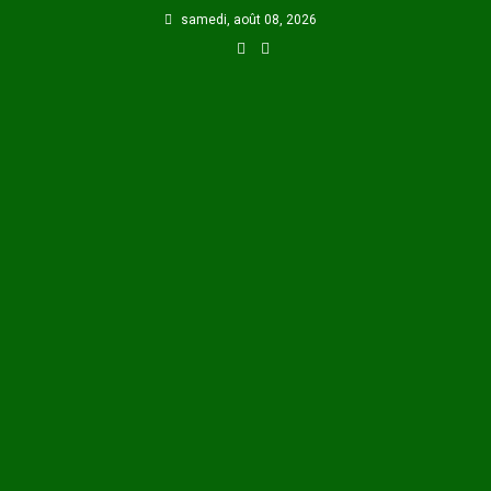
Skip
samedi, août 08, 2026
to
content