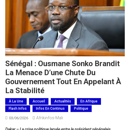
Sénégal : Ousmane Sonko Brandit
La Menace D’une Chute Du
Gouvernement Tout En Appelant À
La Stabilité
À La Une
Accueil
Actualités
En Afrique
Flash Infos
Infos En Continus
Politique
Afrikinfos-Mali
03/06/2026
Dakar – La crise politique larvée entre le président sénégalais