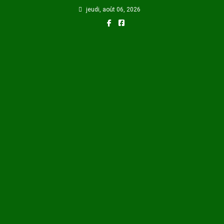
Skip
jeudi, août 06, 2026
to
content