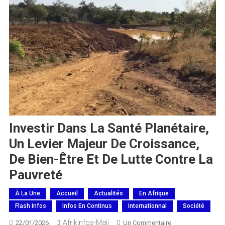
Investir Dans La Santé Planétaire,
Un Levier Majeur De Croissance,
De Bien-Être Et De Lutte Contre La
Pauvreté
À La Une
Accueil
Actualités
En Afrique
Flash Infos
Infos En Continus
Internationnal
Société
Afrikinfos-Mali
Sur
22/01/2026
Un Commentaire