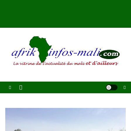
AFRIKINFOS MALI
La vitrine de l'actualité du Mali et d'ailleurs