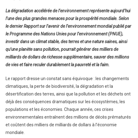
Investir
La dégradation accélérée de l’environnement représente aujourd’hui
Dans
l’une des plus grandes menaces pour la prospérité mondiale. Selon
La
le dernier Rapport sur l’avenir de l’environnement mondial publié par
Santé
le Programme des Nations Unies pour l’environnement (PNUE),
Planétaire,
Un
investir dans un climat stable, des terres et une nature saines, ainsi
Levier
qu’une planète sans pollution, pourrait générer des milliers de
Majeur
milliards de dollars de richesse supplémentaire, sauver des millions
De
de vies et faire reculer durablement la pauvreté et la faim.
Croissance,
De
Le rapport dresse un constat sans équivoque : les changements
Bien-
climatiques, la perte de biodiversité, la dégradation et la
Être
désertification des terres, ainsi que la pollution et les déchets ont
Et
déjà des conséquences dramatiques sur les écosystèmes, les
De
populations et les économies. Chaque année, ces crises
Lutte
environnementales entraînent des millions de décès prématurés
Contre
et coûtent des milliers de milliards de dollars à l’économie
La
mondiale.
Pauvreté