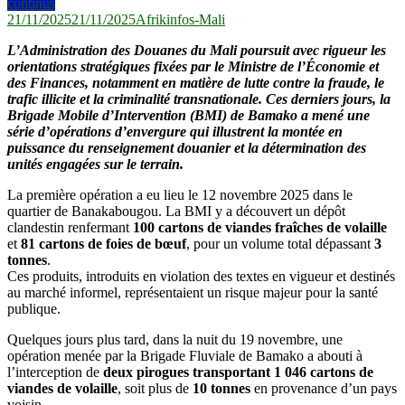
continus
21/11/2025
21/11/2025
Afrikinfos-Mali
L’Administration des Douanes du Mali poursuit avec rigueur les
orientations stratégiques fixées par le Ministre de l’Économie et
des Finances, notamment en matière de lutte contre la fraude, le
trafic illicite et la criminalité transnationale. Ces derniers jours, la
Brigade Mobile d’Intervention (BMI) de Bamako a mené une
série d’opérations d’envergure qui illustrent la montée en
puissance du renseignement douanier et la détermination des
unités engagées sur le terrain.
La première opération a eu lieu le 12 novembre 2025 dans le
quartier de Banakabougou. La BMI y a découvert un dépôt
clandestin renfermant
100 cartons de viandes fraîches de volaille
et
81 cartons de foies de bœuf
, pour un volume total dépassant
3
tonnes
.
Ces produits, introduits en violation des textes en vigueur et destinés
au marché informel, représentaient un risque majeur pour la santé
publique.
Quelques jours plus tard, dans la nuit du 19 novembre, une
opération menée par la Brigade Fluviale de Bamako a abouti à
l’interception de
deux pirogues transportant 1 046 cartons de
viandes de volaille
, soit plus de
10 tonnes
en provenance d’un pays
voisin.