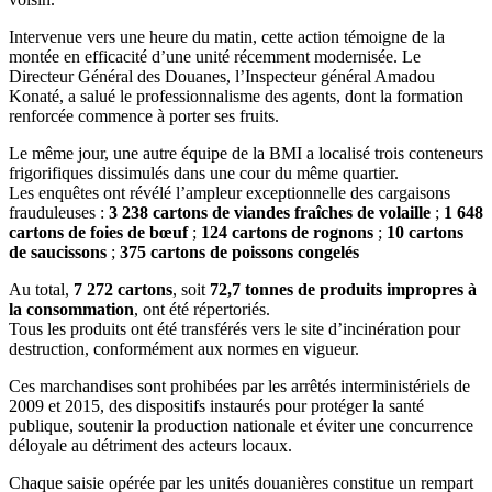
Intervenue vers une heure du matin, cette action témoigne de la
montée en efficacité d’une unité récemment modernisée. Le
Directeur Général des Douanes, l’Inspecteur général Amadou
Konaté, a salué le professionnalisme des agents, dont la formation
renforcée commence à porter ses fruits.
Le même jour, une autre équipe de la BMI a localisé trois conteneurs
frigorifiques dissimulés dans une cour du même quartier.
Les enquêtes ont révélé l’ampleur exceptionnelle des cargaisons
frauduleuses :
3 238 cartons de viandes fraîches de volaille
;
1 648
cartons de foies de bœuf
;
124 cartons de rognons
;
10 cartons
de saucissons
;
375 cartons de poissons congelés
Au total,
7 272 cartons
, soit
72,7 tonnes de produits impropres à
la consommation
, ont été répertoriés.
Tous les produits ont été transférés vers le site d’incinération pour
destruction, conformément aux normes en vigueur.
Ces marchandises sont prohibées par les arrêtés interministériels de
2009 et 2015, des dispositifs instaurés pour protéger la santé
publique, soutenir la production nationale et éviter une concurrence
déloyale au détriment des acteurs locaux.
Chaque saisie opérée par les unités douanières constitue un rempart