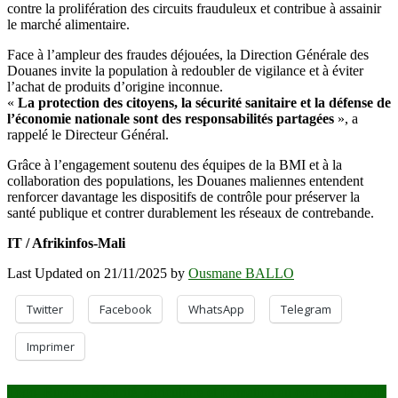
contre la prolifération des circuits frauduleux et contribue à assainir
le marché alimentaire.
Face à l’ampleur des fraudes déjouées, la Direction Générale des
Douanes invite la population à redoubler de vigilance et à éviter
l’achat de produits d’origine inconnue.
«
La protection des citoyens, la sécurité sanitaire et la défense de
l’économie nationale sont des responsabilités partagées
», a
rappelé le Directeur Général.
Grâce à l’engagement soutenu des équipes de la BMI et à la
collaboration des populations, les Douanes maliennes entendent
renforcer davantage les dispositifs de contrôle pour préserver la
santé publique et contrer durablement les réseaux de contrebande.
IT / Afrikinfos-Mali
Last Updated on 21/11/2025 by
Ousmane BALLO
Twitter
Facebook
WhatsApp
Telegram
Imprimer
Navigation
Togo–Russie : Sécurité, agriculture et formation au cœur de la visite