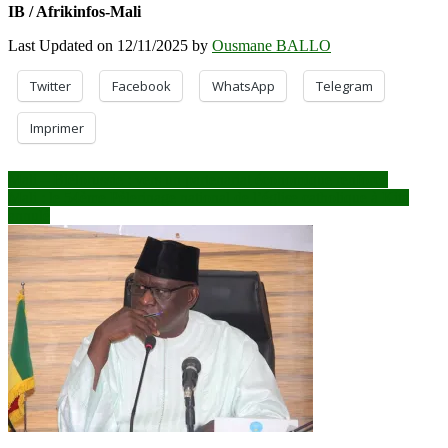
IB / Afrikinfos-Mali
Last Updated on 12/11/2025 by
Ousmane BALLO
Twitter
Facebook
WhatsApp
Telegram
Imprimer
Navigation
Mali – Biélorussie : vers un partenariat économique renforcé
Mali : le 54ème Pèlerinage national de l’église catholique à Kita
de
annulé
l’article