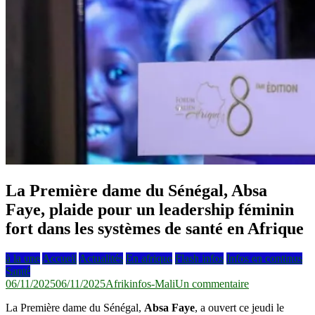
La Première dame du Sénégal, Absa
Faye, plaide pour un leadership féminin
fort dans les systèmes de santé en Afrique
à la une
Accueil
Actualités
En afrique
Flash infos
Infos en continus
Santé
sur
06/11/2025
06/11/2025
Afrikinfos-Mali
Un commentaire
La
La Première dame du Sénégal,
Absa Faye
, a ouvert ce jeudi le
Première