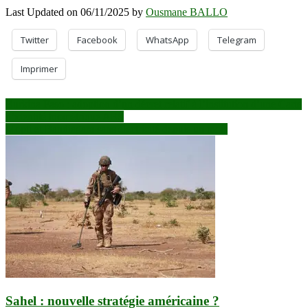
Last Updated on 06/11/2025 by
Ousmane BALLO
Twitter
Facebook
WhatsApp
Telegram
Imprimer
Navigation
Burkina Faso : adoption d’un décret relatif à l’institution d’une Carte
d’identité biométrique AES
de
Mopti et Bandiagara sans électricité depuis un mois
l’article
Sahel : nouvelle stratégie américaine ?