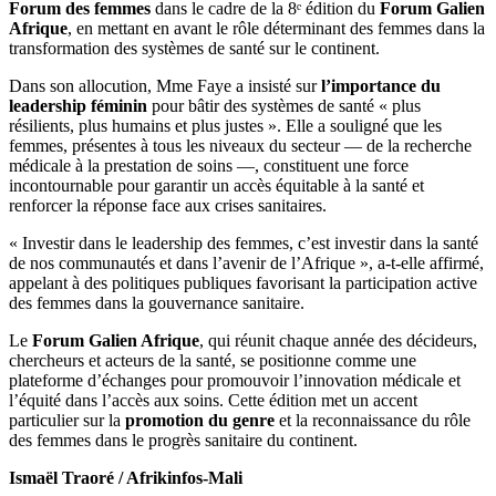
Forum des femmes
dans le cadre de la 8ᵉ édition du
Forum Galien
dame
Afrique
, en mettant en avant le rôle déterminant des femmes dans la
du
transformation des systèmes de santé sur le continent.
Sénégal,
Absa
Dans son allocution, Mme Faye a insisté sur
l’importance du
Faye,
leadership féminin
pour bâtir des systèmes de santé « plus
plaide
résilients, plus humains et plus justes ». Elle a souligné que les
pour
femmes, présentes à tous les niveaux du secteur — de la recherche
un
médicale à la prestation de soins —, constituent une force
leadership
incontournable pour garantir un accès équitable à la santé et
féminin
renforcer la réponse face aux crises sanitaires.
fort
dans
« Investir dans le leadership des femmes, c’est investir dans la santé
les
de nos communautés et dans l’avenir de l’Afrique », a-t-elle affirmé,
systèmes
appelant à des politiques publiques favorisant la participation active
de
des femmes dans la gouvernance sanitaire.
santé
en
Le
Forum Galien Afrique
, qui réunit chaque année des décideurs,
Afrique
chercheurs et acteurs de la santé, se positionne comme une
plateforme d’échanges pour promouvoir l’innovation médicale et
l’équité dans l’accès aux soins. Cette édition met un accent
particulier sur la
promotion du genre
et la reconnaissance du rôle
des femmes dans le progrès sanitaire du continent.
Ismaël Traoré / Afrikinfos-Mali