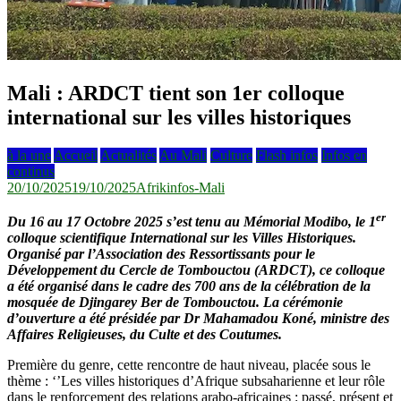
Mali : ARDCT tient son 1er colloque
international sur les villes historiques
à la une
Accueil
Actualités
Au Mali
Culture
Flash infos
Infos en
continus
20/10/2025
19/10/2025
Afrikinfos-Mali
er
Du 16 au 17 Octobre 2025 s’est tenu au Mémorial Modibo, le 1
colloque scientifique International sur les Villes Historiques.
Organisé par l’Association des Ressortissants pour le
Développement du Cercle de Tombouctou (ARDCT), ce colloque
a été organisé dans le cadre des 700 ans de la célébration de la
mosquée de Djingarey Ber de Tombouctou. La cérémonie
d’ouverture a été présidée par Dr Mahamadou Koné, ministre des
Affaires Religieuses, du Culte et des Coutumes.
Première du genre, cette rencontre de haut niveau, placée sous le
thème : ‘’Les villes historiques d’Afrique subsaharienne et leur rôle
dans le renforcement des relations arabo-africaines : passé, présent et