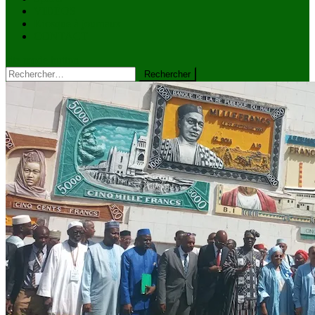
VIDÉOS
Kiosque à journaux
CONTACT
site mode button
Rechercher :