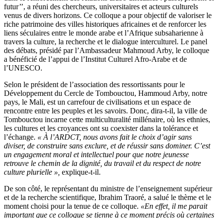
futur’’, a réuni des chercheurs, universitaires et acteurs culturels
venus de divers horizons. Ce colloque a pour objectif de valoriser le
riche patrimoine des villes historiques africaines et de renforcer les
liens séculaires entre le monde arabe et l’Afrique subsaharienne à
travers la culture, la recherche et le dialogue interculturel. Le panel
des débats, présidé par l’Ambassadeur Mahmoud Arby, le colloque
a bénéficié de l’appui de l’Institut Culturel Afro-Arabe et de
l’UNESCO.
Selon le président de l’association des ressortissants pour le
Développement du Cercle de Tombouctou, Hammoud Arby, notre
pays, le Mali, est un carrefour de civilisations et un espace de
rencontre entre les peuples et les savoirs. Donc, dira-t-il, la ville de
Tombouctou incarne cette multiculturalité millénaire, où les ethnies,
les cultures et les croyances ont su coexister dans la tolérance et
l’échange.
« À l’ARDCT, nous avons fait le choix d’agir sans
diviser, de construire sans exclure, et de réussir sans dominer. C’est
un engagement moral et intellectuel pour que notre jeunesse
retrouve le chemin de la dignité, du travail et du respect de notre
culture plurielle »,
explique-t-il.
De son côté, le représentant du ministre de l’enseignement supérieur
et de la recherche scientifique, Ibrahim Traoré, a salué le thème et le
moment choisi pour la tenue de ce colloque.
«En effet, il me parait
important que ce colloque se tienne à ce moment précis où certaines