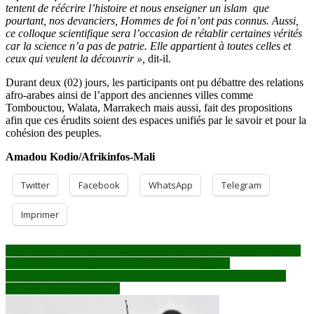
tentent de réécrire l’histoire et nous enseigner un islam que
pourtant, nos devanciers, Hommes de foi n’ont pas connus. Aussi,
ce colloque scientifique sera l’occasion de rétablir certaines vérités
car la science n’a pas de patrie. Elle appartient à toutes celles et
ceux qui veulent la découvrir »,
dit-il.
Durant deux (02) jours, les participants ont pu débattre des relations
afro-arabes ainsi de l’apport des anciennes villes comme
Tombouctou, Walata, Marrakech mais aussi, fait des propositions
afin que ces érudits soient des espaces unifiés par le savoir et pour la
cohésion des peuples.
Amadou Kodio/Afrikinfos-Mali
Twitter
Facebook
WhatsApp
Telegram
Imprimer
Navigation
Journée Mondiale du Lavage des Mains au Savon : WaterAid Mali
offre des kits complets à des restaurants à Bamako
de
Mali : CARE-Mali lance la 4e phase du projet ‘’Les femmes du
l’article
Mali au cœur de l’action’’