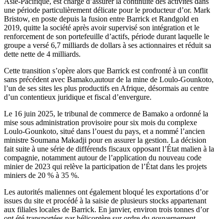
Asie-Pacifique, est chargé d’assurer la continuité des activités dans
une période particulièrement délicate pour le producteur d’or. Mark
Bristow, en poste depuis la fusion entre Barrick et Randgold en
2019, quitte la société après avoir supervisé son intégration et le
renforcement de son portefeuille d’actifs, période durant laquelle le
groupe a versé 6,7 milliards de dollars à ses actionnaires et réduit sa
dette nette de 4 milliards.
Cette transition s’opère alors que Barrick est confronté à un conflit
sans précédent avec Bamako,autour de la mine de Loulo-Gounkoto,
l’un de ses sites les plus productifs en Afrique, désormais au centre
d’un contentieux juridique et fiscal d’envergure.
Le 16 juin 2025, le tribunal de commerce de Bamako a ordonné la
mise sous administration provisoire pour six mois du complexe
Loulo-Gounkoto, situé dans l’ouest du pays, et a nommé l’ancien
ministre Soumana Makadji pour en assurer la gestion. La décision
fait suite à une série de différends fiscaux opposant l’État malien à la
compagnie, notamment autour de l’application du nouveau code
minier de 2023 qui relève la participation de l’État dans les projets
miniers de 20 % à 35 %.
Les autorités maliennes ont également bloqué les exportations d’or
issues du site et procédé à la saisie de plusieurs stocks appartenant
aux filiales locales de Barrick. En janvier, environ trois tonnes d’or
ont été transportées par hélicoptère sur ordre du gouvernement