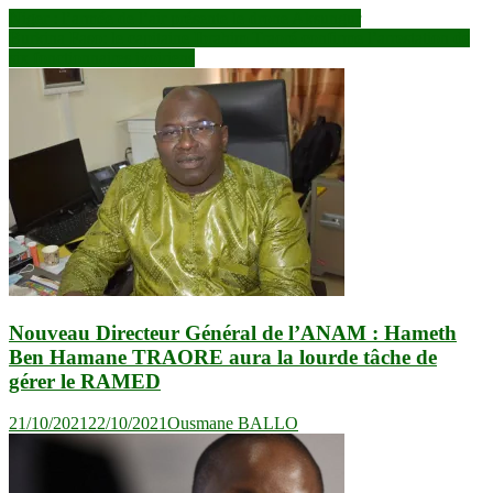
Navigation
Niger : l’armée de l’air présente le drone Aksungur
Burkina Faso: le capitaine Ibrahim Traoré confirme l’arrestation de
de
six fonctionnaires ivoiriens
l’article
Nouveau Directeur Général de l’ANAM : Hameth
Ben Hamane TRAORE aura la lourde tâche de
gérer le RAMED
21/10/2021
22/10/2021
Ousmane BALLO