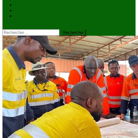
VIDÉOS
Kiosque à journaux
CONTACT
site mode button
Rechercher :