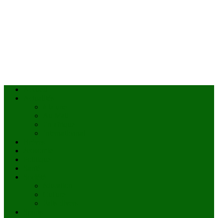
Accueil
Actualités
à la une
Au Mali
En afrique
Internationnal
Brèves
économie
Politique
Santé
Société
éducation
Culture
Faits divers
Sports