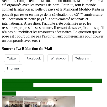
Selon lui, compte tenu de la situation du moment, la Table Ronde a
été organisée avec les moyens de bord. Pour lui, tout le monde
connaît la situation actuelle du pays et le Mémorial Modibo Keïta ne
ème
pouvait pas rester en marge de la célébration du 65
anniversaire
de l’accession de notre pays à la souveraineté nationale et
internationale. A ses dires, l’activité a été organisée avec les
ressources propres de sa structure. Il ressort de ses explications qu’il
n’a pas pu mobiliser les ressources nécessaires. La question qui se
pose est : pourquoi ne pas l’avoir dit aux conférenciers pour trouver
un compromis avec eux ?
Source : La Rédaction du Mali
Twitter
Facebook
WhatsApp
Telegram
Imprimer
Navigation
Mali : Le premier ministre invite la ‘’Junte Algérienne’’ à cesser de
soutenir le terrorisme
de
Coupe et couture : 14 aide-ménagères formées reçoivent des
l’article
machines