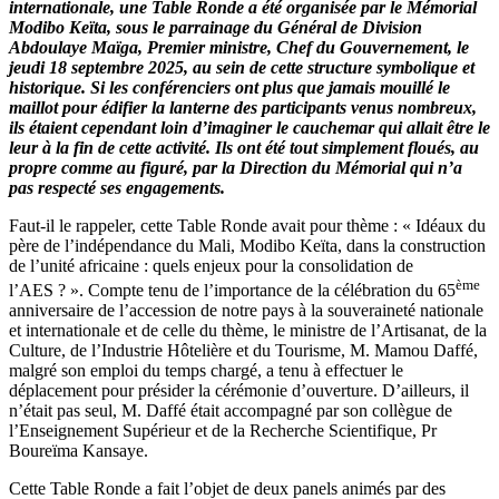
internationale, une Table Ronde a été organisée par le Mémorial
Modibo Keïta, sous le parrainage du Général de Division
Abdoulaye Maïga, Premier ministre, Chef du Gouvernement, le
jeudi 18 septembre 2025, au sein de cette structure symbolique et
historique. Si les conférenciers ont plus que jamais mouillé le
maillot pour édifier la lanterne des participants venus nombreux,
ils étaient cependant loin d’imaginer le cauchemar qui allait être le
leur à la fin de cette activité. Ils ont été tout simplement floués, au
propre comme au figuré, par la Direction du Mémorial qui n’a
pas respecté ses engagements.
Faut-il le rappeler, cette Table Ronde avait pour thème : « Idéaux du
père de l’indépendance du Mali, Modibo Keïta, dans la construction
de l’unité africaine : quels enjeux pour la consolidation de
ème
l’AES ? ». Compte tenu de l’importance de la célébration du 65
anniversaire de l’accession de notre pays à la souveraineté nationale
et internationale et de celle du thème, le ministre de l’Artisanat, de la
Culture, de l’Industrie Hôtelière et du Tourisme, M. Mamou Daffé,
malgré son emploi du temps chargé, a tenu à effectuer le
déplacement pour présider la cérémonie d’ouverture. D’ailleurs, il
n’était pas seul, M. Daffé était accompagné par son collègue de
l’Enseignement Supérieur et de la Recherche Scientifique, Pr
Boureïma Kansaye.
Cette Table Ronde a fait l’objet de deux panels animés par des