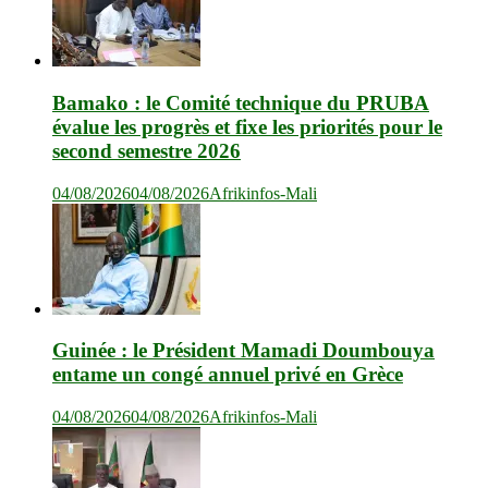
Bamako : le Comité technique du PRUBA
évalue les progrès et fixe les priorités pour le
second semestre 2026
04/08/2026
04/08/2026
Afrikinfos-Mali
Guinée : le Président Mamadi Doumbouya
entame un congé annuel privé en Grèce
04/08/2026
04/08/2026
Afrikinfos-Mali