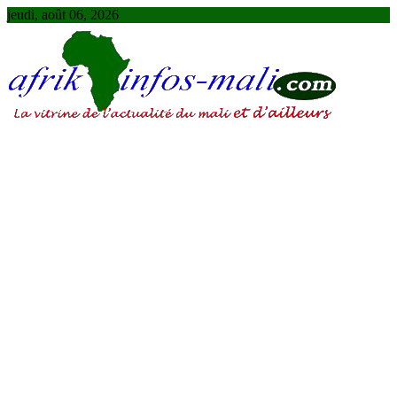
Skip
jeudi, août 06, 2026
to
content
AFRIKINFOS MALI
La vitrine de l'actualité du Mali et d'ailleurs