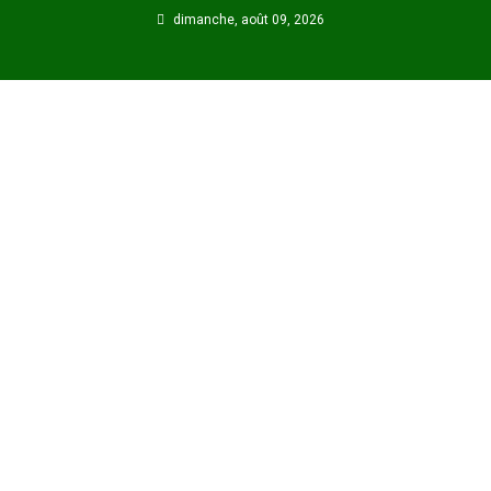
Skip
dimanche, août 09, 2026
to
content