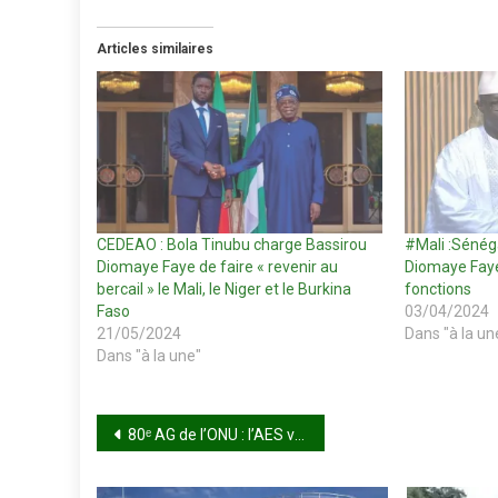
Articles similaires
CEDEAO : Bola Tinubu charge Bassirou
#Mali :Sénéga
Diomaye Faye de faire « revenir au
Diomaye Faye
bercail » le Mali, le Niger et le Burkina
fonctions
Faso
03/04/2024
21/05/2024
Dans "à la un
Dans "à la une"
Navigation
80ᵉ AG de l’ONU : l’AES veut parler d’une seule voix
de