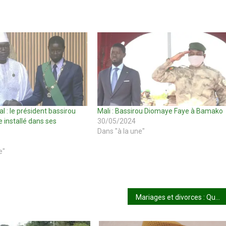
l : le président bassirou
Mali : Bassirou Diomaye Faye à Bamako
 installé dans ses
30/05/2024
Dans "à la une"
e"
Mariages et divorces : Quand le poids de la bourse détermine la durée du certificat