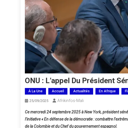
ONU : L’appel Du Président Sé
À La Une
Accueil
Actualités
En Afrique
F
Afrikinfos-Mali
25/09/2025
Ce mercredi 24 septembre 2025 à New York, président sénégal
l’initiative « En défense de la démocratie : combattre l’extrémi
de la Colombie et du Chef du gouvernement espagnol.