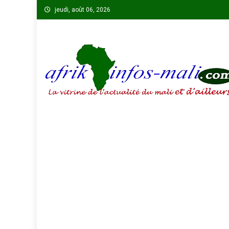
Skip
jeudi, août 06, 2026
to
content
AFRIKINFOS MALI
La vitrine de l'actualité du Mali et d'ailleurs