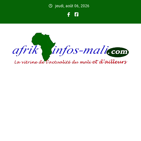
Skip
jeudi, août 06, 2026
to
content
AFRIKINFOS MALI
La vitrine de l'actualité du Mali et d'ailleurs