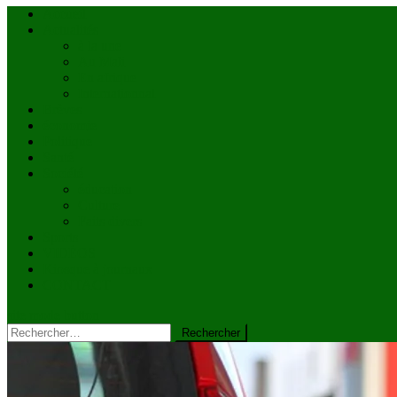
Accueil
Actualités
à la une
Au Mali
En afrique
Internationnal
Brèves
économie
Politique
Santé
Société
éducation
Culture
Faits divers
Sports
VIDÉOS
Kiosque à journaux
CONTACT
site mode button
Rechercher :