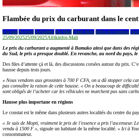
Flambée du prix du carburant dans le centr
à la une
Accueil
Actualités
Au Mali
Flash infos
Infos en continus
Soci
25/09/2025
25/09/2025
Afrikinfos-Mali
Le prix du carburant a augmenté à Bamako ainsi que dans des régions
du Sud, le prix a presque doublé. En revanche, au nord du pays, le p
Des files d’attente çà et là, des discussions corsées autour du prix. 
hausse depuis trois jours.
« Nous vendons aux grossistes à 700 F CFA, on a dû stopper cela car o
pas connaître la raison de cette hausse
.
« On a beaucoup de difficultés
sont obligés de l’acheter car les véhicules ne marchent pas sans carb
Hausse plus importane en régions
Le constat est le même dans plusieurs autres localités du centre du pay
« Je suis de Mopti, vraiment le prix de l’essence a pris l’ascenseur. Le
vendu à 1500 F »
, signale un habitant de la même localité.
« Ici à Yo
consommateur.