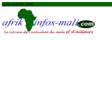
Skip
jeudi, août 06, 2026
to
content
AFRIKINFOS MALI
La vitrine de l'actualité du Mali et d'ailleurs