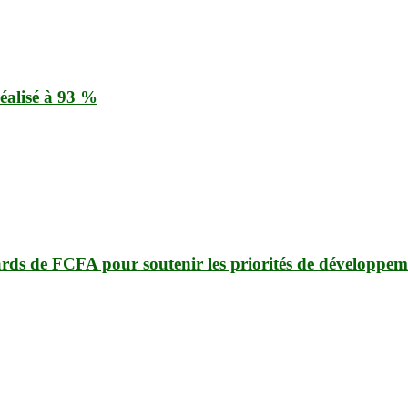
éalisé à 93 %
ards de FCFA pour soutenir les priorités de développem