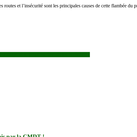
routes et l’insécurité sont les principales causes de cette flambée du p
tissage sûrs, propices, favorables et résilients
ahis par la CMDT !