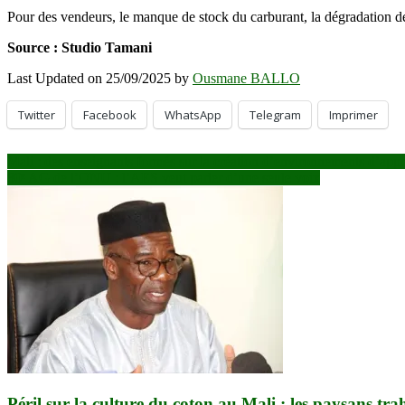
Pour des vendeurs, le manque de stock du carburant, la dégradation des 
Source : Studio Tamani
Last Updated on 25/09/2025 by
Ousmane BALLO
Twitter
Facebook
WhatsApp
Telegram
Imprimer
Navigation
Mali : des enseignants formés sur la création d’environnements d’appren
80ᵉ AG de l’ONU : l’AES veut parler d’une seule voix
de
l’article
Péril sur la culture du coton au Mali : les paysans tr