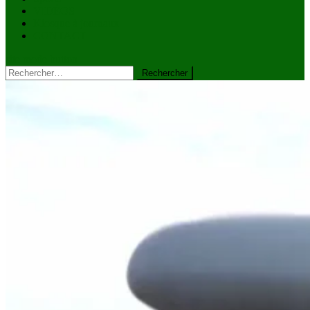
VIDÉOS
Kiosque à journaux
CONTACT
site mode button
Rechercher :