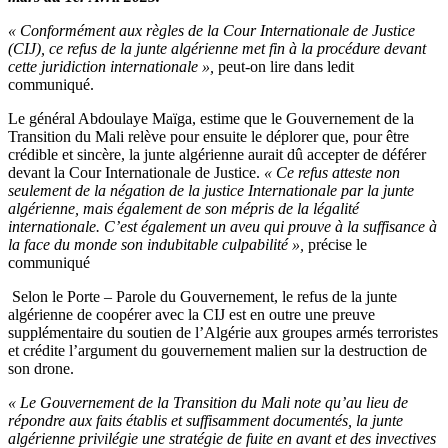
l’Algérie
« Conformément aux règles de la Cour Internationale de Justice
devant
(CIJ), ce refus de la junte algérienne met fin à la procédure devant
la
cette juridiction internationale »,
peut-on lire dans ledit
Cour
communiqué.
Internationale
de
Le général Abdoulaye Maïga, estime que le Gouvernement de la
la
Transition du Mali relève pour ensuite le déplorer que, pour être
Justice
crédible et sincère, la junte algérienne aurait dû accepter de déférer
devant la Cour Internationale de Justice.
« Ce refus atteste non
seulement de la négation de la justice Internationale par la junte
algérienne, mais également de son mépris de la légalité
internationale. C’est également un aveu qui prouve à la suffisance à
la face du monde son indubitable culpabilité »,
précise le
communiqué
Selon le Porte – Parole du Gouvernement, le refus de la junte
algérienne de coopérer avec la CIJ est en outre une preuve
supplémentaire du soutien de l’Algérie aux groupes armés terroristes
et crédite l’argument du gouvernement malien sur la destruction de
son drone.
« Le Gouvernement de la Transition du Mali note qu’au lieu de
répondre aux faits établis et suffisamment documentés, la junte
algérienne privilégie une stratégie de fuite en avant et des invectives