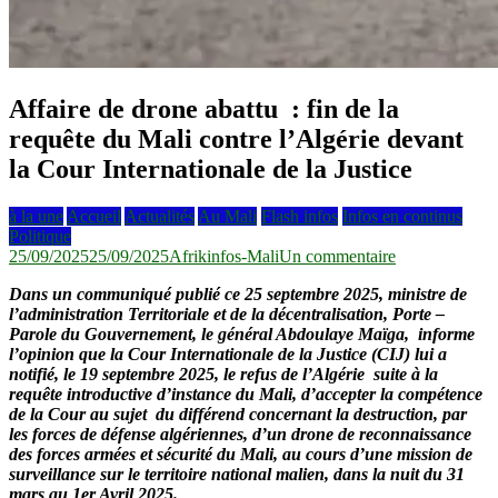
Affaire de drone abattu : fin de la
requête du Mali contre l’Algérie devant
la Cour Internationale de la Justice
à la une
Accueil
Actualités
Au Mali
Flash infos
Infos en continus
Politique
sur
25/09/2025
25/09/2025
Afrikinfos-Mali
Un commentaire
Affaire
Dans un communiqué publié ce 25 septembre 2025, ministre de
de
l’administration Territoriale et de la décentralisation, Porte –
drone
Parole du Gouvernement, le général Abdoulaye Maïga, informe
abattu
l’opinion que la Cour Internationale de la Justice (CIJ) lui a
:
notifié, le 19 septembre 2025, le refus de l’Algérie suite à la
fin
requête introductive d’instance du Mali, d’accepter la compétence
de
de la Cour au sujet du différend concernant la destruction, par
la
les forces de défense algériennes, d’un drone de reconnaissance
requête
des forces armées et sécurité du Mali, au cours d’une mission de
du
surveillance sur le territoire national malien, dans la nuit du 31
Mali
mars au 1er Avril 2025.
contre