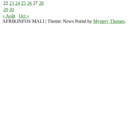
22
23
24
25
26
27
28
29
30
« Août
Oct »
AFRIKINFOS MALI
|
Theme: News Portal by
Mystery Themes
.