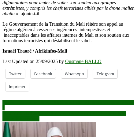
diffamatoires pour tenter de voiler son soutien aux groupes
extrémistes, y compris les chefs terroristes ciblés par le drone malien
abattu »,
ajoute-t-il.
Le Gouvernement de la Transition du Mali réitère son appel au
régime algérien à cesser ses ingérences intempestives et
inacceptables dans les affaires internes du Mali et son soutien aux
formations terroristes qui déstabilisent le sahel.
Ismaël Traoré / Afrikinfos-Mali
Last Updated on 25/09/2025 by
Ousmane BALLO
Twitter
Facebook
WhatsApp
Telegram
Imprimer
Navigation
Après la décennie noire, l’Algérie est-elle légitime à critiquer le Mali
?
de
New York : la Russie réaffirme son soutien à l’AES dans la lutte
l’article
contre le terrorisme