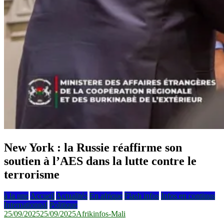
New York : la Russie réaffirme son
soutien à l’AES dans la lutte contre le
terrorisme
à la une
Accueil
Actualités
En afrique
Flash infos
Infos en continus
Internationnal
Politique
25/09/2025
25/09/2025
Afrikinfos-Mali