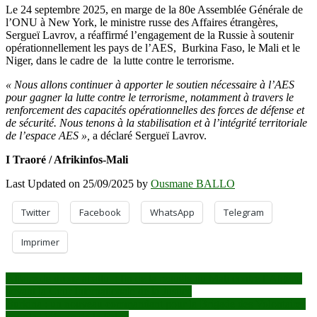
Le 24 septembre 2025, en marge de la 80e Assemblée Générale de
l’ONU à New York, le ministre russe des Affaires étrangères,
Sergueï Lavrov, a réaffirmé l’engagement de la Russie à soutenir
opérationnellement les pays de l’AES, Burkina Faso, le Mali et le
Niger, dans le cadre de la lutte contre le terrorisme.
« Nous allons continuer à apporter le soutien nécessaire à l’AES
pour gagner la lutte contre le terrorisme, notamment à travers le
renforcement des capacités opérationnelles des forces de défense et
de sécurité. Nous tenons à la stabilisation et à l’intégrité territoriale
de l’espace AES »,
a déclaré Sergueï Lavrov.
I Traoré / Afrikinfos-Mali
Last Updated on 25/09/2025 by
Ousmane BALLO
Twitter
Facebook
WhatsApp
Telegram
Imprimer
Navigation
Affaire de drone abattu : fin de la requête du Mali contre l’Algérie
devant la Cour Internationale de la Justice
de
Burkina : un nouveau commandant pour la Brigade des Volontaires
pour la Défense de la Patrie