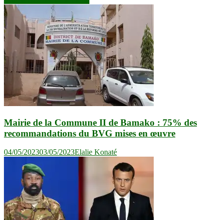
l’article
Mairie de la Commune II de Bamako : 75% des
recommandations du BVG mises en œuvre
04/05/2023
03/05/2023
Elalie Konaté