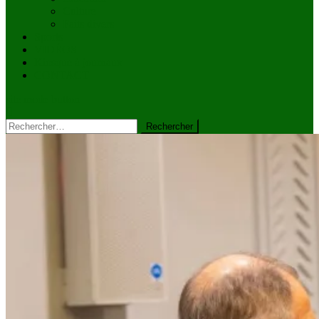
Culture
Faits divers
Sports
VIDÉOS
Kiosque à journaux
CONTACT
site mode button
Rechercher :