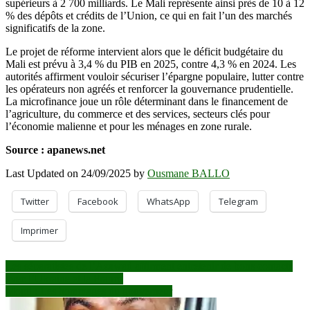
supérieurs à 2 700 milliards. Le Mali représente ainsi près de 10 à 12
% des dépôts et crédits de l’Union, ce qui en fait l’un des marchés
significatifs de la zone.
Le projet de réforme intervient alors que le déficit budgétaire du
Mali est prévu à 3,4 % du PIB en 2025, contre 4,3 % en 2024. Les
autorités affirment vouloir sécuriser l’épargne populaire, lutter contre
les opérateurs non agréés et renforcer la gouvernance prudentielle.
La microfinance joue un rôle déterminant dans le financement de
l’agriculture, du commerce et des services, secteurs clés pour
l’économie malienne et pour les ménages en zone rurale.
Source : apanews.net
Last Updated on 24/09/2025 by
Ousmane BALLO
Twitter
Facebook
WhatsApp
Telegram
Imprimer
Navigation
Les séparatistes de l’Azawad affirment entretenir de bons contacts
avec l’Ukraine et la France
de
Mopti : Les hommages du gouverneur
l’article