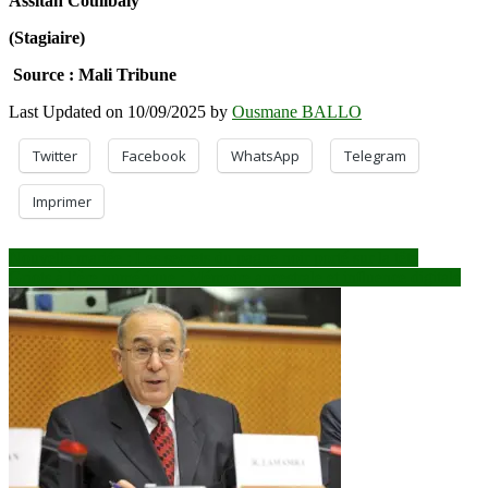
Assitan Coulibaly
(Stagiaire)
Source : Mali Tribune
Last Updated on 10/09/2025 by
Ousmane BALLO
Twitter
Facebook
WhatsApp
Telegram
Imprimer
Navigation
Nouvelle mariée : Les secrets du pagne noir porté sur la tête
Griots à l’ère numérique : Mémoire ancestrale et influence digitale
de
l’article