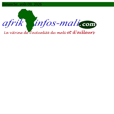
Skip
dimanche, août 09, 2026
to
content
AFRIKINFOS MALI
La vitrine de l'actualité du Mali et d'ailleurs