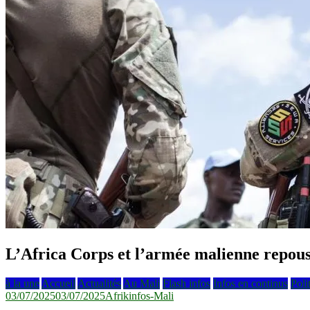
L’Africa Corps et l’armée malienne repous
à la une
Accueil
Actualités
Au Mali
Flash infos
Infos en continus
Poli
03/07/2025
03/07/2025
Afrikinfos-Mali