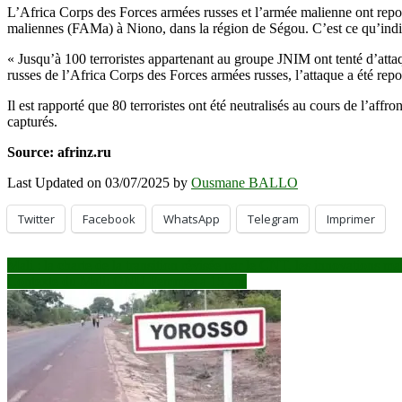
L’Africa Corps des Forces armées russes et l’armée malienne ont repo
maliennes (FAMa) à Niono, dans la région de Ségou. C’est ce qu’in
« Jusqu’à 100 terroristes appartenant au groupe JNIM ont tenté d’atta
russes de l’Africa Corps des Forces armées russes, l’attaque a été re
Il est rapporté que 80 terroristes ont été neutralisés au cours de l’aff
capturés.
Source: afrinz.ru
Last Updated on 03/07/2025 by
Ousmane BALLO
Twitter
Facebook
WhatsApp
Telegram
Imprimer
Navigation
Mali : la charte de la transition révisée par le CNT, les innovations 
Contexte du Mali: ONU Femmes a 15 ans
de
l’article