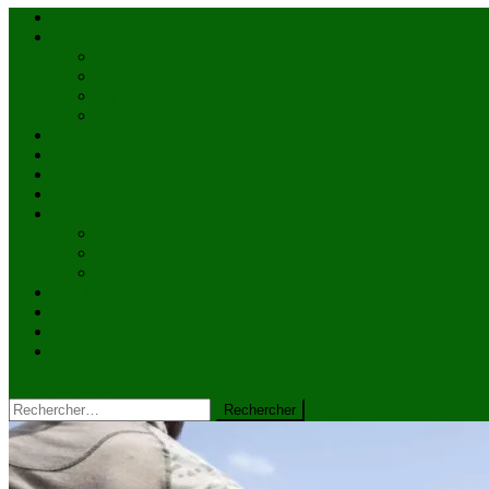
Accueil
Actualités
à la une
Au Mali
En afrique
Internationnal
Brèves
économie
Politique
Santé
Société
éducation
Culture
Faits divers
Sports
VIDÉOS
Kiosque à journaux
CONTACT
site mode button
Rechercher :