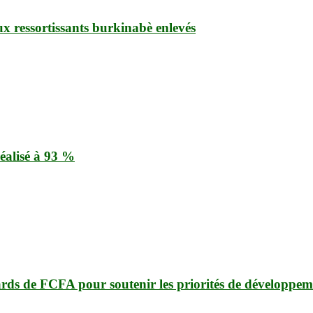
ux ressortissants burkinabè enlevés
éalisé à 93 %
ards de FCFA pour soutenir les priorités de développem