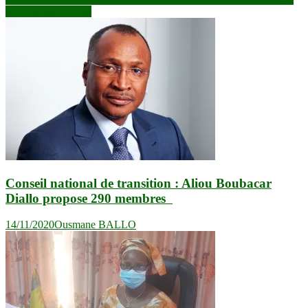
l’article
le trio malien connu
Conseil national de transition : Aliou Boubacar
Diallo propose 290 membres
14/11/2020
Ousmane BALLO