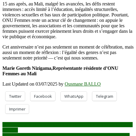
15 ans après, au Mali, malgré les avancées, les défis restent
immenses : accès limité à l’éducation, inégalités structurelles,
violences sexuelles et bas taux de participation politique. Pourtant,
ONU Femmes reste un acteur clé de changement : on appuie le
gouvernement, les associations et les communautés pour que les
femmes puissent exercer pleinement leurs droits et s’engager dans la
vie publique et économique.
Cet anniversaire n’est pas seulement un moment de célébration, mais
aussi un moment de réflexion : l’égalité des genres n’est pas
seulement notre priorité — c’est qui nous sommes.
Marie Goreth Nizigama,Représentante résidente d’ONU
Femmes au Mali
Last Updated on 03/07/2025 by
Ousmane BALLO
Twitter
Facebook
WhatsApp
Telegram
Imprimer
Navigation
L’Africa Corps et l’armée malienne repoussent une attaque terroriste
à Ségou
de
Concours International Génies en Herbe Ohada N’djaména-2025 :