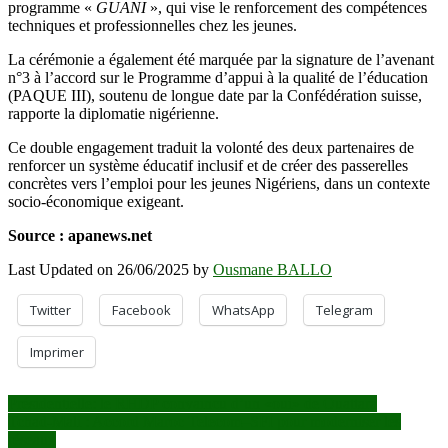
programme «
GUANI
», qui vise le renforcement des compétences
techniques et professionnelles chez les jeunes.
La cérémonie a également été marquée par la signature de l’avenant
n°3 à l’accord sur le Programme d’appui à la qualité de l’éducation
(PAQUE III), soutenu de longue date par la Confédération suisse,
rapporte la diplomatie nigérienne.
Ce double engagement traduit la volonté des deux partenaires de
renforcer un système éducatif inclusif et de créer des passerelles
concrètes vers l’emploi pour les jeunes Nigériens, dans un contexte
socio-économique exigeant.
Source : apanews.net
Last Updated on 26/06/2025 by
Ousmane BALLO
Twitter
Facebook
WhatsApp
Telegram
Imprimer
Navigation
Présidentielle: le RHDP convaincu d’un «oui» de Ouattara
Tchad-Mali : Accord Maroc Telecom–SFI pour moderniser les
de
réseaux