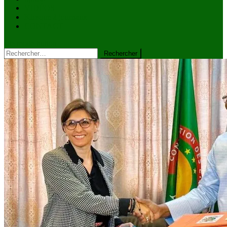
VIDÉOS
Kiosque à journaux
CONTACT
site mode button
Rechercher :