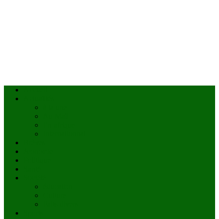
Accueil
Actualités
à la une
Au Mali
En afrique
Internationnal
Brèves
économie
Politique
Santé
Société
éducation
Culture
Faits divers
Sports