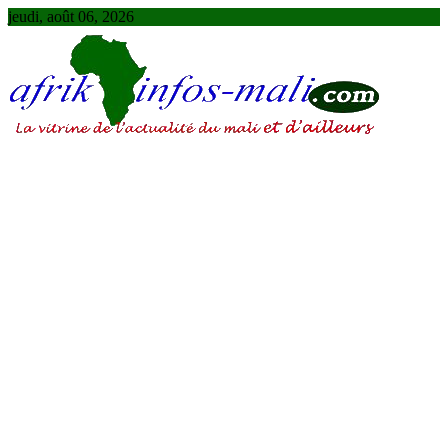
Skip
jeudi, août 06, 2026
to
content
AFRIKINFOS MALI
La vitrine de l'actualité du Mali et d'ailleurs