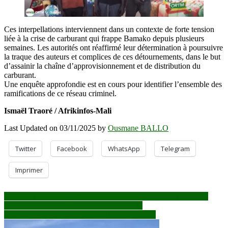
Ces interpellations interviennent dans un contexte de forte tension
liée à la crise de carburant qui frappe Bamako depuis plusieurs
semaines. Les autorités ont réaffirmé leur détermination à poursuivre
la traque des auteurs et complices de ces détournements, dans le but
d’assainir la chaîne d’approvisionnement et de distribution du
carburant.
Une enquête approfondie est en cours pour identifier l’ensemble des
ramifications de ce réseau criminel.
Ismaël Traoré / Afrikinfos-Mali
Last Updated on 03/11/2025 by
Ousmane BALLO
Twitter
Facebook
WhatsApp
Telegram
Imprimer
Navigation
Guinée : l’Armée appelle le Général Doumbouya à « prêter une
oreille attentive » aux aspirations du peuple
de
Les rites et traditions : les boli et leurs fonctions
l’article