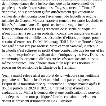
de l’indépendance de la justice ainsi que de la souveraineté du
peuple que seule l’expression de suffrages permet d’affirmer. En
définitive, ne s’y prendrait guère différemment qui voudrait se
venger de la démocratie pour l’avènement de laquelle le régime
militaire du General Moussa Traoré et remettre en cause les droits et
libertés fondamentaux. De quoi susciter une vague inédite
d’indignations dans les rangs d’acteurs de la scène publique qui
n’ont plus rien à perdre en protestant contre une mesure qui enterre
leurs ambitions et annihile des décennies d’efforts politiques pour
certains d’entre eux. De Me Mountaga Tall à Ibrahim Touré et Yaya
Sangaré en passant par Moussa Mara et Yeah Samaké, la retenue
habituelle s’est éclipsée au profit d’une combativité que les uns et les
autres ont exprimée en rivalisant de rhétoriques agressives. Dans des
communiqués largement diffusés sur les réseaux sociaux, c’est la
même constance : une dénonciation et un rejet sans fioriture du
processus de révision de la Charte de la Transition.
Yeah Samaké relève ainsi un projet de loi «élaboré sans légitimité
populaire ni débat inclusif» et une violation par conséquent de
l’esprit de la transition telle qu’annoncée au peuple malien après le
double putsch de 2020 et 2021. Un brutal coup d’arrêt aux
aspirations du Mali à la démocratie et une confiscation du pouvoir
aux dépens du «retour pacifique à l’ordre constitutionnel», a en a
déduit le président d’honneur du PACP dissout.