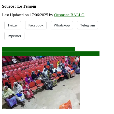
Source : Le Témoin
Last Updated on 17/06/2025 by
Ousmane BALLO
Twitter
Facebook
WhatsApp
Telegram
Imprimer
Navigation
Relance du train : l’indifférence de la Sopafer
L’Autorité de protection des données en flagrant délit d’initié
de
l’article