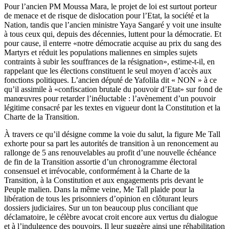
Pour l’ancien PM Moussa Mara, le projet de loi est surtout porteur
de menace et de risque de dislocation pour l’Etat, la société et la
Nation, tandis que l’ancien ministre Yaya Sangaré y voit une insulte
à tous ceux qui, depuis des décennies, luttent pour la démocratie. Et
pour cause, il enterre «notre démocratie acquise au prix du sang des
Martyrs et réduit les populations maliennes en simples sujets
contraints à subir les souffrances de la résignation», estime-t-il, en
rappelant que les élections constituent le seul moyen d’accès aux
fonctions politiques. L’ancien député de Yafolila dit « NON » à ce
qu’il assimile à «confiscation brutale du pouvoir d’Etat» sur fond de
manœuvres pour retarder l’inéluctable : l’avènement d’un pouvoir
légitime consacré par les textes en vigueur dont la Constitution et la
Charte de la Transition.
À travers ce qu’il désigne comme la voie du salut, la figure Me Tall
exhorte pour sa part les autorités de transition à un renoncement au
rallonge de 5 ans renouvelables au profit d’une nouvelle échéance
de fin de la Transition assortie d’un chronogramme électoral
consensuel et irrévocable, conformément à la Charte de la
Transition, à la Constitution et aux engagements pris devant le
Peuple malien. Dans la même veine, Me Tall plaide pour la
libération de tous les prisonniers d’opinion en clôturant leurs
dossiers judiciaires. Sur un ton beaucoup plus conciliant que
déclamatoire, le célèbre avocat croit encore aux vertus du dialogue
et à l’indulgence des pouvoirs. Il leur suggère ainsi une réhabilitation