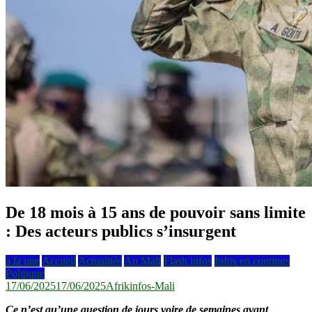
De 18 mois à 15 ans de pouvoir sans limite
: Des acteurs publics s’insurgent
à la une
Accueil
Actualités
Au Mali
Flash infos
Infos en continus
Politique
17/06/2025
17/06/2025
Afrikinfos-Mali
Ce n’est qu’une question de jours voire de semaines avant