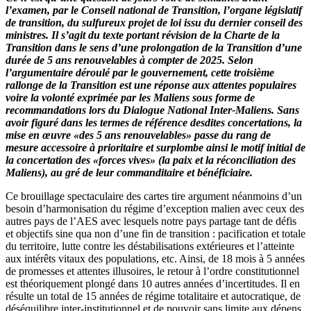
l’examen, par le Conseil national de Transition, l’organe législatif
de transition, du sulfureux projet de loi issu du dernier conseil des
ministres. Il s’agit du texte portant révision de la Charte de la
Transition dans le sens d’une prolongation de la Transition d’une
durée de 5 ans renouvelables à compter de 2025. Selon
l’argumentaire déroulé par le gouvernement, cette troisième
rallonge de la Transition est une réponse aux attentes populaires
voire la volonté exprimée par les Maliens sous forme de
recommandations lors du Dialogue National Inter-Maliens. Sans
avoir figuré dans les termes de référence desdites concertations, la
mise en œuvre «des 5 ans renouvelables» passe du rang de
mesure accessoire à prioritaire et surplombe ainsi le motif initial de
la concertation des «forces vives» (la paix et la réconciliation des
Maliens), au gré de leur commanditaire et bénéficiaire.
Ce brouillage spectaculaire des cartes tire argument néanmoins d’un
besoin d’harmonisation du régime d’exception malien avec ceux des
autres pays de l’AES avec lesquels notre pays partage tant de défis
et objectifs sine qua non d’une fin de transition : pacification et totale
du territoire, lutte contre les déstabilisations extérieures et l’atteinte
aux intérêts vitaux des populations, etc. Ainsi, de 18 mois à 5 années
de promesses et attentes illusoires, le retour à l’ordre constitutionnel
est théoriquement plongé dans 10 autres années d’incertitudes. Il en
résulte un total de 15 années de régime totalitaire et autocratique, de
déséquilibre inter-institutionnel et de pouvoir sans limite aux dépens