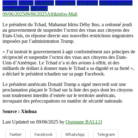
à la une
Accueil
Actualités
En afrique
Flash infos
Infos en continus
Internationnal
Politique
09/06/2025
09/06/2025
Afrikinfos-Mali
Le président du Tchad, Mahamat Idriss Déby Itno, a ordonné jeudi
au gouvernement de suspendre l’octroi des visas aux citoyens des
Etats-Unis, en réponse directe aux nouvelles restrictions migratoires
imposées par l’administration Trump.
« J’ai instruit le gouvernement à agir conformément aux principes de
réciprocité et suspendre l’octroi des visas aux citoyens des Etats-
Unis d’Amérique. Le Tchad n’a ni des avions à offrir, ni des
milliards de dollars à donner mais le Tchad a sa dignité et sa fierté »,
a déclaré le président tchadien sur sa page Facebook.
Le président américain Donald Trump a signé mercredi soir une
proclamation plaçant le Tchad sur la liste des pays dont les citoyens
sont totalement interdits d’entrée sur le territoire américain,
invoquant des préoccupations en matière de sécurité nationale.
Source : Xinhua
Last Updated on 09/06/2025 by
Ousmane BALLO
Twitter
Facebook
WhatsApp
Telegram