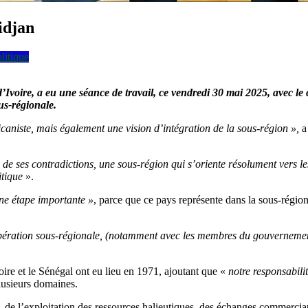
idjan
litique
Ivoire, a eu une séance de travail, ce vendredi 30 mai 2025, avec le 
us-régionale.
fricaniste, mais également une vision d’intégration de la sous-région »,
a
de ses contradictions, une sous-région qui s’oriente résolument vers l
itique
».
une étape importante »
, parce que ce pays représente dans la sous-rég
pération sous-régionale, (notamment avec les membres du gouvernement i
ire et le Sénégal ont eu lieu en 1971, ajoutant que «
notre responsabili
plusieurs domaines.
é, de l’exploitation des ressources halieutiques, des échanges commercia