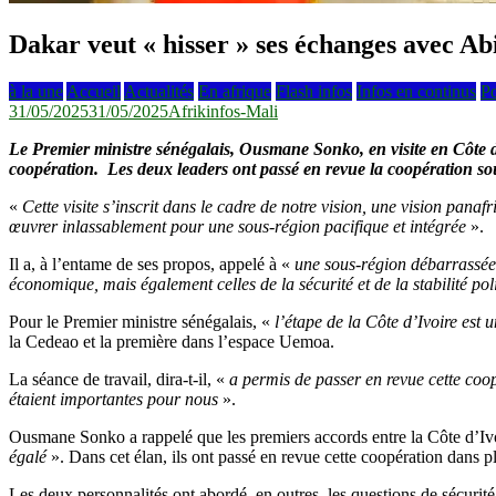
Dakar veut « hisser » ses échanges avec Ab
à la une
Accueil
Actualités
En afrique
Flash infos
Infos en continus
Po
31/05/2025
31/05/2025
Afrikinfos-Mali
Le Premier ministre sénégalais, Ousmane Sonko, en visite en Côte d’
coopération. Les deux leaders ont passé en revue la coopération so
«
Cette visite s’inscrit dans le cadre de notre vision, une vision pana
œuvrer inlassablement pour une sous-région pacifique et intégrée
».
Il a, à l’entame de ses propos, appelé à «
une sous-région débarrassée 
économique, mais également celles de la sécurité et de la stabilité pol
Pour le Premier ministre sénégalais, «
l’étape de la Côte d’Ivoire est 
la Cedeao et la première dans l’espace Uemoa.
La séance de travail, dira-t-il, «
a permis de passer en revue cette coo
étaient importantes pour nous
».
Ousmane Sonko a rappelé que les premiers accords entre la Côte d’Ivo
égalé
». Dans cet élan, ils ont passé en revue cette coopération dans 
Les deux personnalités ont abordé, en outres, les questions de sécurit