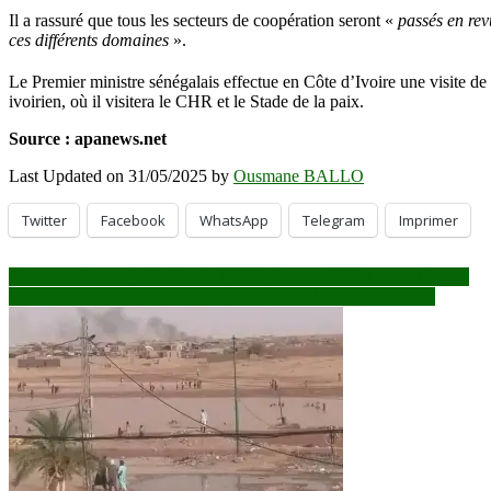
Il a rassuré que tous les secteurs de coopération seront «
passés en rev
ces différents domaines
».
Le Premier ministre sénégalais effectue en Côte d’Ivoire une visite de 
ivoirien, où il visitera le CHR et le Stade de la paix.
Source : apanews.net
Last Updated on 31/05/2025 by
Ousmane BALLO
Twitter
Facebook
WhatsApp
Telegram
Imprimer
Navigation
Vers une réponse judiciaire de l’AES face aux défis transnationaux
BAD: passage de témoin à la tête du Conseil des gouverneurs
de
l’article