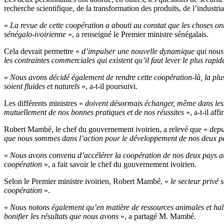
recherche scientifique, de la transformation des produits, de l’industria
«
La revue de cette coopération a abouti au constat que les choses ont
sénégalo-ivoirienne
», a renseigné le Premier ministre sénégalais.
Cela devrait permettre «
d’impulser une nouvelle dynamique qui nous p
les contraintes commerciales qui existent qu’il faut lever le plus rapi
«
Nous avons décidé également de rendre cette coopération-là, la plus 
soient fluides et naturels
», a-t-il poursuivi.
Les différents ministres «
doivent désormais échanger, même dans les do
mutuellement de nos bonnes pratiques et de nos réussites
», a-t-il affi
Robert Mambé, le chef du gouvernement ivoirien, a relevé que «
depu
que nous sommes dans l’action pour le développement de nos deux p
«
Nous avons convenu d’accélérer la coopération de nos deux pays au r
coopération
», a fait savoir le chef du gouvernement ivoirien.
Selon le Premier ministre ivoirien, Robert Mambé, «
le secteur privé
coopération
».
«
Nous notons également qu’en matière de ressources animales et hali
bonifier les résultats que nous avons
», a partagé M. Mambé.