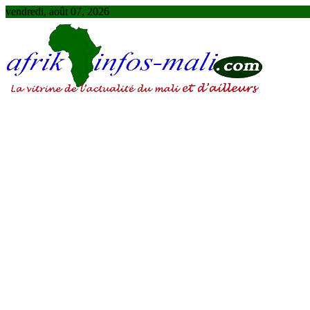
Skip
vendredi, août 07, 2026
to
content
AFRIKINFOS MALI
La vitrine de l'actualité du Mali et d'ailleurs