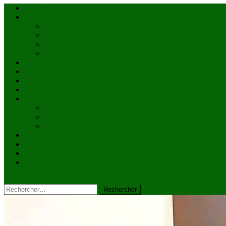
Accueil
Actualités
à la une
Au Mali
En afrique
Internationnal
Brèves
économie
Politique
Santé
Société
éducation
Culture
Faits divers
Sports
VIDÉOS
Kiosque à journaux
CONTACT
site mode button
Rechercher :