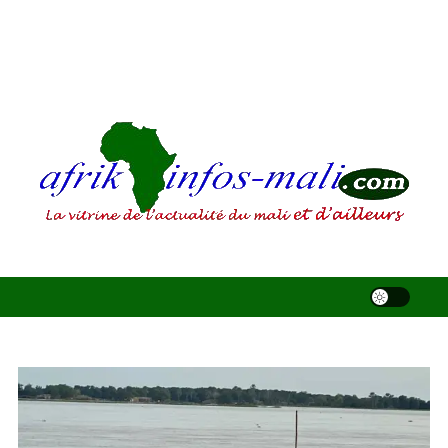
AFRIKINFOS MALI
La vitrine de l'actualité du Mali et d'ailleurs