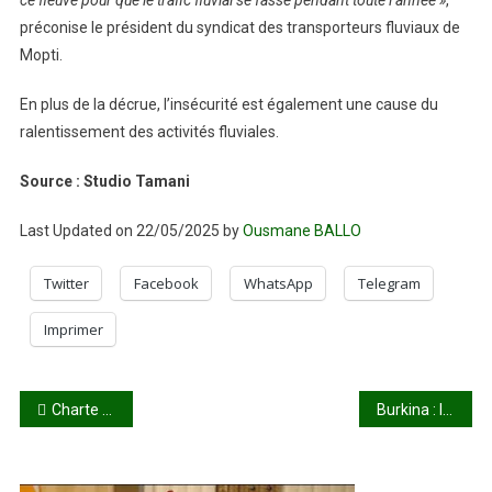
ce fleuve pour que le trafic fluvial se fasse pendant toute l’année »
,
préconise le président du syndicat des transporteurs fluviaux de
Mopti.
En plus de la décrue, l’insécurité est également une cause du
ralentissement des activités fluviales.
Source : Studio Tamani
Last Updated on 22/05/2025 by
Ousmane BALLO
Twitter
Facebook
WhatsApp
Telegram
Imprimer
Navigation
Charte pour la paix et la réconciliation : des solutions endogènes de règlement de conflit
Burkina : le Capitaine Traoré dans l’Ouest du pays
de