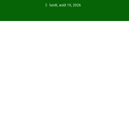
Skip
lundi, août 10, 2026
to
content